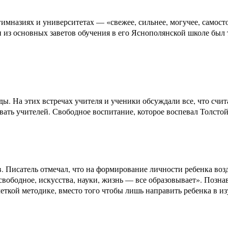
 гимназиях и университетах — «свежее, сильнее, могучее, самост
из основных заветов обучения в его Яснополянской школе был т
ы. На этих встречах учителя и ученики обсуждали все, что счи
ать учителей. Свободное воспитание, которое воспевал Толстой
 Писатель отмечал, что на формирование личности ребенка возде
свободное, искусства, науки, жизнь — все образовывает». Позна
ткой методике, вместо того чтобы лишь направить ребенка в из