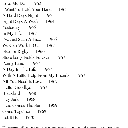
Love Me Do — 1962
I Want To Hold Your Hand — 1963
A Hard Days Night — 1964
Eight Days A Week — 1964
Yesterday — 1965
In My Life — 1965
I’ve Just Seen A Face — 1965
We Can Work It Out — 1965
Eleanor Rigby — 1966
Strawberry Fields Forever — 1967
Penny Lane — 1967
A Day In The Life — 1967
With A Little Help From My Friends — 1967
All You Need Is Love — 1967
Hello, Goodbye — 1967
Blackbird — 1968
Hey Jude — 1968
Here Comes The Sun — 1969
Come Together — 1969
Let It Be — 1970
Настоящий материал самостоятельно опубликован в нашем