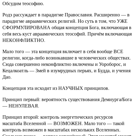
Обсудим теософию.
Родэ рассуждает в парадигме Православия. Расширенно — в
парадигме авраамических религий. Но суть в том, что УЖЕ
СФОРМУЛИРОВАНА общая концепция Бога, включающая в
себя весь куст авраамических теософий. Причём включающая
НЕКОНФЛИКТНО.
Мало того — эта концепция включает в себя вообще ВСЕ
религии, когда-либо возникавшие в человеческих обществах.
Сюда совершенно неконфликтно включены и Уороборос, и
Кецалкоатль — Змей в изумрудных перьях, и Будда, и учения
Дао.
Концепция эта исходит из НАУЧНЫХ принципов.
Принцип первый: вероятность существования Демиурга/Бога
— НЕНУЛЕВАЯ.
Принцип второй: контроль энергетических ресурсов
масштаба Вселенной — ВОЗМОЖЕН. Мало того — такой
контроль возможен в масштабах нескольких Вселенных.
Скольких точно — вопрос нерешённый. Этот масштаб может