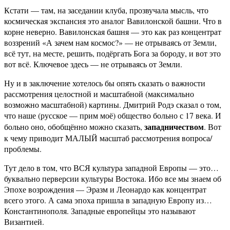
Кстати — там, на заседании клуба, прозвучала мысль, что
космическая экспансия это аналог Вавилонской башни. Что в
корне неверно. Вавилонская башня — это как раз концентрат
воззрений «А зачем нам космос?» — не отрываясь от Земли,
всё тут, на месте, решить, подёргать Бога за бороду, и вот это
вот всё. Ключевое здесь — не отрываясь от Земли.
Ну и в заключение хотелось бы опять сказать о важности
рассмотрения целостной и масштабной (максимально
возможно масштабной) картины. Дмитрий Родэ сказал о том,
что наше (русское — прим моё) общество больно с 17 века. И
западничеством
больно оно, обобщённо можно сказать,
. Вот
к чему приводит МАЛЫЙ масштаб рассмотрения вопроса/
проблемы.
Тут дело в том, что ВСЯ культура западной Европы — это…
буквально перверсии культуры Востока. Ибо все мы знаем об
Эпохе возрождения — Эразм и Леонардо как концентрат
всего этого. А сама эпоха пришла в западную Европу из…
Константинополя. Западные европейцы это называют
Византией.