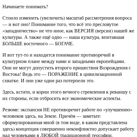
Начинаете понимать?
Стоило изменить (увеличить) масштаб рассмотрения вопроса
— и вот оно! Понимание того, что всё это пресловутое
«западничество» не что иное, как ВЕРСИЯ (версии) нашей же
культуры. А также ещё одно — наша культура, впитавшая
БОЛЬШЕ восточного — БОГАЧЕ.
И вот тут-то и находится понимание противоречий в
культурном плане между нами и западными европейцами.
Они не могут допустить второго пришествия Возрождения с
Востока! Ведь это — ПОРАЖЕНИЕ в цивилизационной
схватке. И они уже один раз потерпели это.
Здесь, кстати, и корни этого вечного стремления к реваншу с
их стороны, если отбросить все экономические аспекты.
Резюме: экспансия НЕ противоречит работе по «улучшению»
человеков здесь, на Земле. Причём — заметьте:
сформулированная мной (в том виде, в каком представлена
здесь) концепция совершенно неконфликтно допускает работу
над человеками в ЛЮБОЙ традиционной теософии.