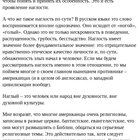
чтобы понять и принять их особенность. Это и есть
проявление наглости.
А что же такое наглость по сути? В русском языке это слово
воспринимается вполне однозначно. Оно исходит от «ногой»,
«голый». Однако это не только нескромность в поведении,
распущенность, грубость, бесстыдство. Наглость имеет
значение более фундаментальное значение: это отрицательное
нравственно-этическое качество личности и, по сути,
обнаженность злых начал в человеке. Если мы будем
рассматривать наглость именно в этом отношении, то мы
поймем многое о своем главном нынешнем противнике –
американцах (и в целом об англосаксах, о западной
цивилизации вообще).
Наглый – это человек или народ вне духовности, вне
духовной культуры.
Мне возразят, что многие американцы очень религиозны,
записаны в разные церкви, баптистские, евангелистские, что
они могут размышлять о Библии, общаться на серьезные
религиозные темы. Это действительно так, хотя следует