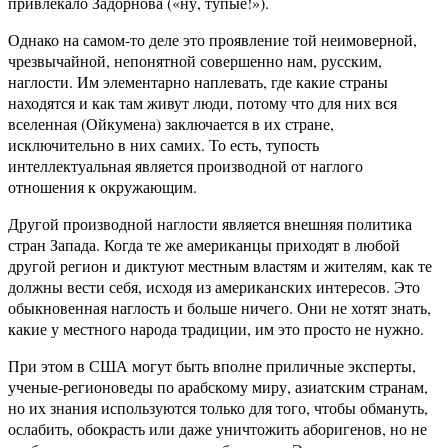
привлекало Задорнова («ну, тупые!»).
Однако на самом-то деле это проявление той неимоверной,
чрезвычайной, непонятной совершенно нам, русским,
наглости. Им элементарно наплевать, где какие страны
находятся и как там живут люди, потому что для них вся
вселенная (Ойкумена) заключается в их стране,
исключительно в них самих. То есть, тупость
интеллектуальная является производной от наглого
отношения к окружающим.
Другой производной наглости является внешняя политика
стран Запада. Когда те же американцы приходят в любой
другой регион и диктуют местным властям и жителям, как те
должны вести себя, исходя из американских интересов. Это
обыкновенная наглость и больше ничего. Они не хотят знать,
какие у местного народа традиции, им это просто не нужно.
При этом в США могут быть вполне приличные эксперты,
ученые-регионоведы по арабскому миру, азиатским странам,
но их знания используются только для того, чтобы обмануть,
ослабить, обокрасть или даже уничтожить аборигенов, но не