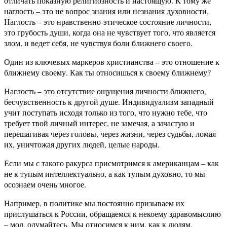
отличать показную религиозность и настоящую. К тому же
наглость – это не вопрос знания или незнания духовности.
Наглость – это нравственно-этическое состояние личности,
это грубость души, когда она не чувствует того, что является
злом, и ведет себя, не чувствуя боли ближнего своего.
Один из ключевых маркеров христианства – это отношение к
ближнему своему. Как ты относишься к своему ближнему?
Наглость – это отсутствие ощущения личности ближнего,
бесчувственность к другой душе. Индивидуализм западный
учит поступать исходя только из того, что нужно тебе, что
требует твой личный интерес, не замечая, а зачастую и
перешагивая через головы, через жизни, через судьбы, ломая
их, уничтожая других людей, целые народы.
Если мы с такого ракурса присмотримся к американцам – как
не к тупым интеллектуально, а как тупым духовно, то мы
осознаем очень многое.
Например, в политике мы постоянно призываем их
прислушаться к России, обращаемся к некоему здравомыслию
– мол, одумайтесь. Мы относимся к ним, как к людям,