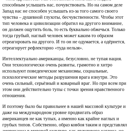
способным услышать нас, почувствовать. Но на самом деле
Запад нас не способен услышать из-за того самого своего
чувства – душевной глухоты, бесчувственности. Чтобы этот
тип человека и цивилизации обратил на другого внимание,
он должен ощутить боль, то есть буквально обжечься. Только
тогда грубый, наглый человек может каким-то образом
отреагировать на другого. И то он не одумается, а одёрнется,
отреагирует рефлекторно «туда нельзя».
Интеллектуально американцы, безусловно, не тупая нация.
Они технологически очень развиты, грамотно и хитро
используют поведенческие механизмы, социальные,
психологические методы разрушения врага изнутри. Это
очень сильный, серьёзный и коварный враг. Но при всем при
этом они действительно тупы с точки зрения нравственного
отношения.
И поэтому было бы правильнее в нашей массовой культуре и
даже на международном уровне продвигать образ
американцев не как тупых, а именно как крайне наглых и
грубых типов. Собственно, образ ковбоя таким и представлял
американца в мировой культуре, как драчливого наглеца, но