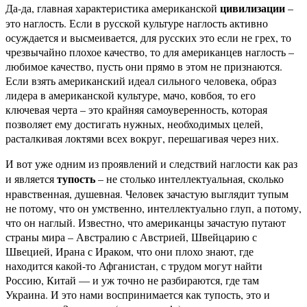
цивилизации
Да-да, главная характеристика американской
–
это наглость. Если в русской культуре наглость активно
осуждается и высмеивается, для русских это если не грех, то
чрезвычайно плохое качество, то для американцев наглость –
любимое качество, пусть они прямо в этом не признаются.
Если взять американский идеал сильного человека, образ
лидера в американской культуре, мачо, ковбоя, то его
ключевая черта – это крайняя самоуверенность, которая
позволяет ему достигать нужных, необходимых целей,
расталкивая локтями всех вокруг, перешагивая через них.
И вот уже одним из проявлений и следствий наглости как раз
тупость
и является
– не столько интеллектуальная, сколько
нравственная, душевная. Человек зачастую выглядит тупым
не потому, что он умственно, интеллектуально глуп, а потому,
что он наглый. Известно, что американцы зачастую путают
страны мира – Австралию с Австрией, Швейцарию с
Швецией, Ирана с Ираком, что они плохо знают, где
находится какой-то Афганистан, с трудом могут найти
Россию, Китай — и уж точно не разбираются, где там
Украина. И это нами воспринимается как тупость, это и