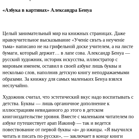
«Азбука в картинах» Александра Бенуа
Целый занимательный мир на книжных страницах. Даже
нравоучительное высказывание «Ученie свътъ а неученiе
тьма» написано не на грифельной доске учителем, а на листе
бумаги, который держит… в лапе сова. Александр Бенуа —
русский художник, историк искусства, иллюстратор с
мировым именем, оставил в своей азбуке лишь буквы и
несколько слов, наполнив детскую книгу неподражаемыми
образами. За книжку для самых маленьких Бенуа взялся
неслучайно.
Художник считал, что эстетический вкус надо воспитывать с
детства. Буквы — лишь органичное дополнение к
иллюстрациям невиданного до этого в детском
книгоиздательстве уровня. Вместе с маленьким читателем по
азбуке путешествует арап Иакинф — так и ведется
повествование от первой буквы «а» до ижицы. «Я выучился
читать и писать по-русски», — заключает в конце книги