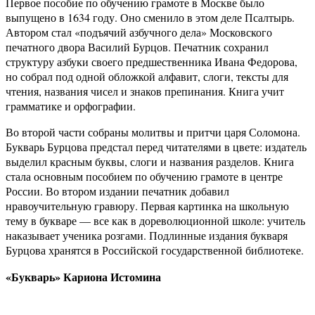
Первое пособие по обучению грамоте в Москве было
выпущено в 1634 году. Оно сменило в этом деле Псалтырь.
Автором стал «подъячий азбучного дела» Московского
печатного двора Василий Бурцов. Печатник сохранил
структуру азбуки своего предшественника Ивана Федорова,
но собрал под одной обложкой алфавит, слоги, тексты для
чтения, названия чисел и знаков препинания. Книга учит
грамматике и орфографии.
Во второй части собраны молитвы и притчи царя Соломона.
Букварь Бурцова предстал перед читателями в цвете: издатель
выделил красным буквы, слоги и названия разделов. Книга
стала основным пособием по обучению грамоте в центре
России. Во втором издании печатник добавил
нравоучительную гравюру. Первая картинка на школьную
тему в букваре — все как в дореволюционной школе: учитель
наказывает ученика розгами. Подлинные издания букваря
Бурцова хранятся в Российской государственной библиотеке.
«Букварь» Кариона Истомина