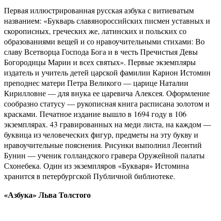
Первая иллюстрированная русская азбука с витиеватым
названием: «Букварь славянороссийских писмен уставных и
скорописных, греческих же, латинских и польских со
образованиями вещей и со нравоучительными стихами: Во
славу Всетворца Господа Бога и в честь Пречистыя Девы
Богородицы Марии и всех святых». Первые экземпляры
издатель и учитель детей царской фамилии Карион Истомин
преподнес матери Петра Великого — царице Наталии
Кирилловне — для внука ее царевича Алексея. Оформление
сообразно статусу — рукописная книга расписана золотом и
красками. Печатное издание вышло в 1694 году в 106
экземплярах. 43 гравированных на меди листа, на каждом —
буквица из человеческих фигур, предметы на эту букву и
нравоучительные пояснения. Рисунки выполнил Леонтий
Бунин — ученик голландского гравера Оружейной палаты
Схонебека. Один из экземпляров «Букваря» Истомина
хранится в петербургской Публичной библиотеке.
«Азбука» Льва Толстого