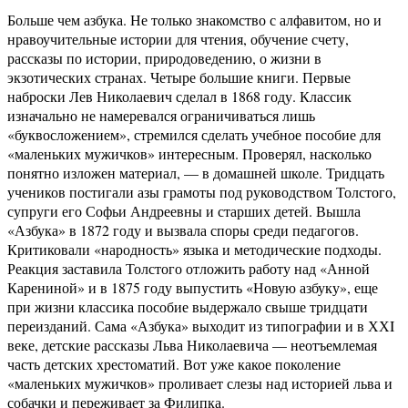
Больше чем азбука. Не только знакомство с алфавитом, но и
нравоучительные истории для чтения, обучение счету,
рассказы по истории, природоведению, о жизни в
экзотических странах. Четыре большие книги. Первые
наброски Лев Николаевич сделал в 1868 году. Классик
изначально не намеревался ограничиваться лишь
«буквосложением», стремился сделать учебное пособие для
«маленьких мужичков» интересным. Проверял, насколько
понятно изложен материал, — в домашней школе. Тридцать
учеников постигали азы грамоты под руководством Толстого,
супруги его Софьи Андреевны и старших детей. Вышла
«Азбука» в 1872 году и вызвала споры среди педагогов.
Критиковали «народность» языка и методические подходы.
Реакция заставила Толстого отложить работу над «Анной
Карениной» и в 1875 году выпустить «Новую азбуку», еще
при жизни классика пособие выдержало свыше тридцати
переизданий. Сама «Азбука» выходит из типографии и в ХХI
веке, детские рассказы Льва Николаевича — неотъемлемая
часть детских хрестоматий. Вот уже какое поколение
«маленьких мужичков» проливает слезы над историей льва и
собачки и переживает за Филипка.