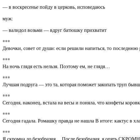
— в воскресенье пойду в церковь, исповедаюсь
муж:
— валидол возьми — вдруг батюшку прихватит
***
Девочки, совет от души: если решили напиться, то последнюю
***
На ночь глядя есть нельзя. Поэтому ем, не глядя…
***
Лучшая подруга — это та, которая поможет закопать труп быв
***
Сегодня, наконец, встала на весы и поняла, что конфеты кор
***
Сегодня гадала. Ромашку правда не нашла В итоге: кактус в хла
***
Я скромна до безобразия… После безобразия, я опять СКРО