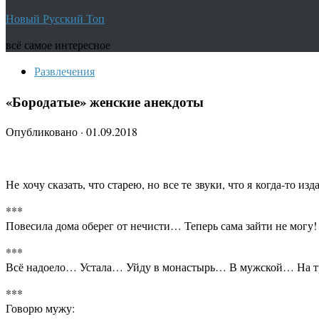
Новый Русский Топ
всё самое интересное
Развлечения
«Бородатые» женские анекдоты
Опубликовано
·
01.09.2018
Не хочу сказать, что старею, но все те звуки, что я когда-то изд
***
Повесила дома оберег от нечисти… Теперь сама зайти не могу!
***
Всё надоело… Устала… Уйду в монастырь… В мужской… На тр
***
Говорю мужу: