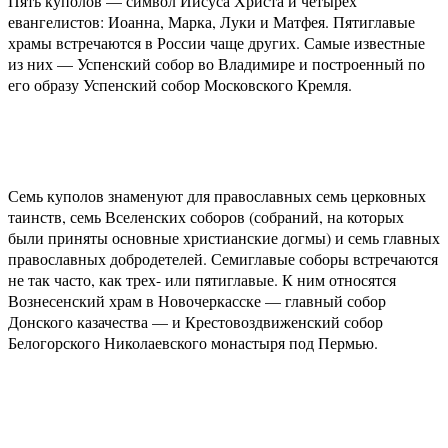
Пять куполов — символ Иисуса Христа и четырех
евангелистов: Иоанна, Марка, Луки и Матфея. Пятиглавые
храмы встречаются в России чаще других. Самые известные
из них — Успенский собор во Владимире и построенный по
его образу Успенский собор Московского Кремля.
Семь куполов знаменуют для православных семь церковных
таинств, семь Вселенских соборов (собраний, на которых
были приняты основные христианские догмы) и семь главных
православных добродетелей. Семиглавые соборы встречаются
не так часто, как трех- или пятиглавые. К ним относятся
Вознесенский храм в Новочеркасске — главный собор
Донского казачества — и Крестовоздвиженский собор
Белогорского Николаевского монастыря под Пермью.