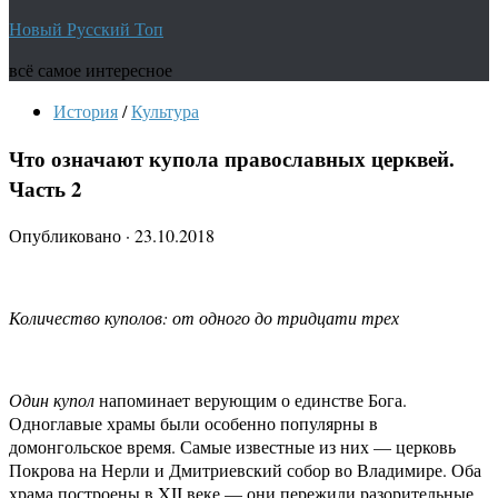
Новый Русский Топ
всё самое интересное
История
/
Культура
Что означают купола православных церквей.
Часть 2
Опубликовано
·
23.10.2018
Количество куполов: от одного до тридцати трех
Один купол
напоминает верующим о единстве Бога.
Одноглавые храмы были особенно популярны в
домонгольское время. Самые известные из них — церковь
Покрова на Нерли и Дмитриевский собор во Владимире. Оба
храма построены в XII веке — они пережили разорительные