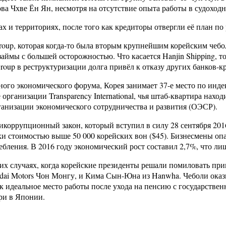
дова Чхве Ён Ян, несмотря на отсутствие опыта работы в судоходн
нах и территориях, после того как кредиторы отвергли её план по
roup, которая когда-то была вторым крупнейшим корейским чебо
аймы с большей осторожностью. Что касается Hanjin Shipping, то
oup в реструктуризации долга привёл к отказу других банков-к
ого экономического форума, Корея занимает 37-е место по инде
ганизации Transparency International, чья штаб-квартира находи
анизации экономического сотрудничества и развития (ОЭСР).
икоррупционный закон, который вступил в силу 28 сентября 2016
 стоимостью выше 50 000 корейских вон ($45). Бизнесмены опа
ебления. В 2016 году экономический рост составил 2,7%, что л
гих случаях, когда корейские президенты решали помиловать п
ndai Motors Чон Монгу, и Кима Сын-Юна из Hanwha. Чеболи оказ
 идеальное место работы после ухода на пенсию с государствен
ри в Японии.