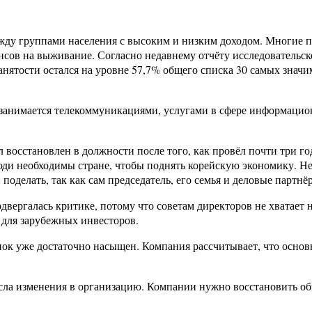
жду группами населения с высоким и низким доходом. Многие п
сов на выживание. Согласно недавнему отчёту исследовательско
занятости остался на уровне 57,7% общего списка 30 самых знач
занимается телекоммуникациями, услугами в сфере информацио
 восстановлен в должности после того, как провёл почти три год
люди необходимы стране, чтобы поднять корейскую экономику. Н
 поделать, так как сам председатель, его семья и деловые парт
одвергалась критике, потому что советам директоров не хватает
 для зарубежных инвесторов.
ок уже достаточно насыщен. Компания рассчитывает, что основн
несла изменения в организацию. Компании нужно восстановить 