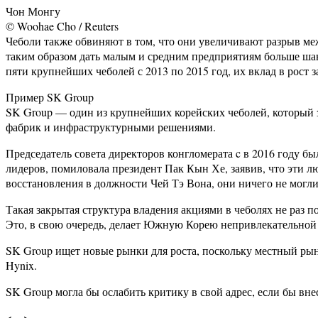
Чон Монгу
© Woohae Cho / Reuters
Чеболи также обвиняют в том, что они увеличивают разрыв ме
таким образом дать малым и средним предприятиям больше шан
пяти крупнейших чеболей с 2013 по 2015 год, их вклад в рост 
Пример SK Group
SK Group — один из крупнейших корейских чеболей, который 
фабрик и инфраструктурными решениями.
Председатель совета директоров конгломерата c в 2016 году был
лидеров, помиловала президент Пак Кын Хе, заявив, что эти 
восстановления в должности Чей Тэ Вона, они ничего не могли
Такая закрытая структура владения акциями в чеболях не раз п
Это, в свою очередь, делает Южную Корею непривлекательной
SK Group ищет новые рынки для роста, поскольку местный рын
Hynix.
SK Group могла бы ослабить критику в свой адрес, если бы в
<…>