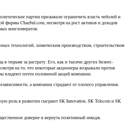
олитические партии призывали ограничить власть чеболей и
й фирмы Chaebul.com, несмотря на рост активов и доходов
имых конгломератов.
нных технологий, химическим производством, строительством
а в тюрьме за растрату. Его, как и тысячи других бизнес-
есмотря на то, что некоторые акционеры возражали против
нёры владеют почти половиной акций компании.
 независимости, а компании страдают от плохого управления.
ую роль в развитии сыграют SK Innovation, SK Telecom и SK
общественное доверие и вернуть позитивный имидж.