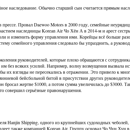
ное наследование. Обычно старший сын считается прямым наслед
в прессе. Провал Daewoo Motors в 2000 году, семейные неурядиц
частием наследницы Korean Air Чо Хён А в 2014-м и арест сестр
боли и изменить форму управления ими. Корейцы всё больше ра
тему семейного управления следовало бы упразднить, а руково
коления руководителей, которые плохо обращаются с сотрудник
 им без всяких усилий. Например, волну возмущения вызвала ис
чтобы их взгляды не пересекались в отражении. Это привело к 
иниевой бейсбольной битой в присутствии других руководителе
 бросал жертве $1000, а потом сумма увеличилась до $3000. Та
кто совершил серьёзные правонарушения.
еля Hanjin Shipping, одного из крупнейших судоходных чеболей
адеет также компанией Korean Air. Группу основал Чо Чун Хун в