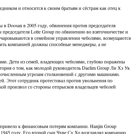
ником и относится к своим братьям и сёстрам как отец к
ы в Doosan в 2005 году, обвинения против председателя
ы председателя Lotte Group по обвинению во взяточничестве и
зочаровываются в семейном управлении чеболями, возмущаются
дить компанией должны способные менеджеры, а не
ами. Дети из семей, владеющих чеболями, глубоко поражены
тория о том, как молодой руководитель Daelim Group Ли Хэ Ук
многочисленным угрозам столкновений с другими машинами.
й. Этот сотрудник протестовал против увольнения по
кой произвол со стороны отпрысков владельцев чеболей
, привело к финансовым потерям компании. Hanjin Group
 1945 году. Его второй сын Чхве Су Хо возглавлял компанию