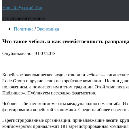
Новый Русский Топ
всё самое интересное
Политика
/
Экономика
Что такое чеболь и как семейственность развращ
Опубликовано
·
31.07.2018
Корейское экономическое чудо сотворили
чеболи
— гигантские 
Lotte Group и другие великие корейские компании. Но они да
положением, а помогают им в этом традиции. Этой теме посвя
Паблишер». Публикуем несколько фрагментов.
Чеболи — бизнес-конгломераты международного масштаба. Их к
формировании корейской экономики. Среди наиболее известных 
Зарегистрированные организации, принадлежащие десяти круп
конгломератам принадлежит 181 зарегистрированная компания, 