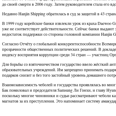
до своей смерти в 2006 году. Затем руководителем стала его в
Недавно Hanjin Shipping обратилась в суд за защитой в 43 стра
В 1999 году корейские банки извлекли урок из краха Daewoo G
уже не соответствует действительности. Сейчас банки выдают з
недостаток поддержки со стороны головной компании Hanjin Gr
Согласно Отчёту о глобальной конкурентоспособности Всемирн
прозрачности общественных политических решений. В докладе ор
индексу восприятия коррупции среди 34 стран — участниц Орг
Для борьбы со взяточничеством государство ввело жёсткий ант
образовательных учреждений. Им запрещено принимать подарки
подарков снизит и без того застойный уровень домашнего потр
Взаимозависимость чеболей и государства проявлялась во мно
Бак помиловал и председателя Samsung Ли Гонхи, и главу Hyu
поскольку многие чиновники и судьи рассматривают чеболи как
магнатов за их преступления. Это напоминает систему амакуда