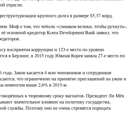
ой отрасли.
 реструктуризации крупного долга в размере $5,37 млрд.
лем. Миф о том, что чеболи «слишком велики, чтобы рухнуть»,
 её основной кредитор Korea Development Bank заявил, что
редиторов.
ксу восприятия коррупции и 123-е место по уровню
тся в Берлине, в 2015 году Южная Корея заняла 27-е место по
 года. Закон касается 4 млн чиновников и сотрудников
саются, что ограничение на принятие приглашений на ужин и
ишь немногим выше 2,6% в 2015-м.
риговорённых к тюремному сроку магнатов. Президент Ли Мён
ывают значительное влияние на политику государства,
ной службы. Поэтому они не очень стремятся порицать