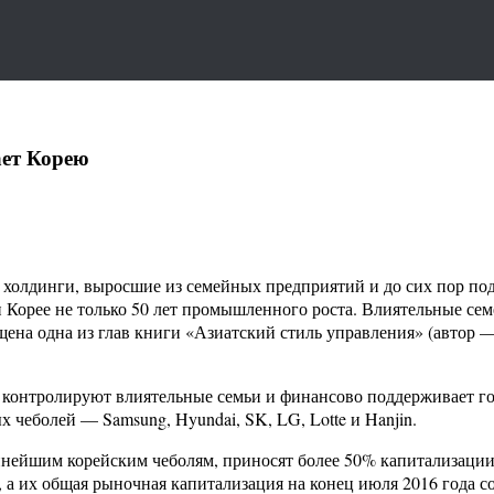
ает Корею
холдинги, выросшие из семейных предприятий и до сих пор под
ли Корее не только 50 лет промышленного роста. Влиятельные с
щена одна из глав книги «Азиатский стиль управления» (автор 
онтролируют влиятельные семьи и финансово поддерживает госу
чеболей — Samsung, Hyundai, SK, LG, Lotte и Hanjin.
нейшим корейским чеболям, приносят более 50% капитализации 
а их общая рыночная капитализация на конец июля 2016 года со