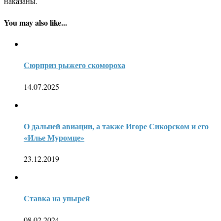
наказаны.
You may also like...
Сюрприз рыжего скомороха
14.07.2025
О дальней авиации, а также Игоре Сикорском и его
«Илье Муромце»
23.12.2019
Ставка на упырей
08.02.2024