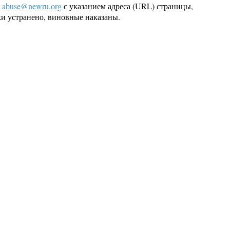
L
abuse@newru.org
с указанием адреса (URL) страницы,
оки устранено, виновные наказаны.