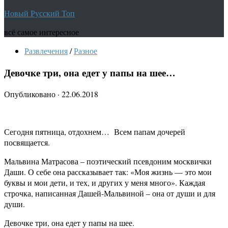
Новый Русский Топ
всё самое интересное
Развлечения
/
Разное
Девочке три, она едет у папы на шее…
Опубликовано
·
22.06.2018
Сегодня пятница, отдохнем… Всем папам дочерей
посвящается.
Мальвина Матрасова – поэтический псевдоним москвички
Даши. О себе она рассказывает так: «Моя жизнь — это мои
буквы и мои дети, и тех, и других у меня много». Каждая
строчка, написанная Дашей-Мальвиной – она от души и для
души.
Девочке три, она едет у папы на шее.