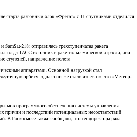
осле старта разгонный блок «Фрегат» с 11 спутниками отделился
и SamSat-218) отправилась трехступенчатая ракета
щил тогда ТАСС источник в ракетно-космической отрасли, она
ие ступеней, направление полета.
смическими аппаратами. Основной нагрузкой стал
уточную орбиту, однако позже стало известно, что «Метеор-
горитмов программного обеспечения системы управления
ых причин и последствий потенциальных несоответствий,
ый. В Роскосмосе также сообщали, что гендиректора ряда