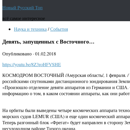
Новый Русский Топ
всё самое интересное
Наука и техника
/
События
Девять, запущенных с Восточного…
Опубликовано
·
01.02.2018
https://youtu.be/8Z3roHFVSHE
КОСМОДРОМ ВОСТОЧНЫЙ /Амурская область/, 1 февраля. / ТАС
российскими спутниками дистанционного зондирования Земли 
«Произошло отделение девяти аппаратов из Германии и США. О
информацию о том, в каком состоянии аппараты, как они работа
На орбиты были выведены четыре космических аппарата техно
морских судов LEMUR (США) и еще один космический аппарат 
Теперь разгонный блок «Фрегат» будет направлен в сторону Зем
несудоходном районе Тихого океана.