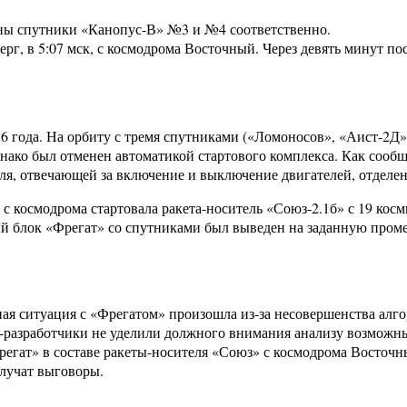
дены спутники «Канопус-В» №3 и №4 соответственно.
верг, в 5:07 мск, с космодрома Восточный. Через девять минут п
6 года. На орбиту с тремя спутниками («Ломоносов», «Аист-2Д» 
днако был отменен автоматикой стартового комплекса. Как сооб
ля, отвечающей за включение и выключение двигателей, отделен
а с космодрома стартовала ракета-носитель «Союз-2.1б» с 19 ко
 блок «Фрегат» со спутниками был выведен на заданную промеж
ная ситуация с «Фрегатом» произошла из-за несовершенства ал
и-разработчики не уделили должного внимания анализу возможн
регат» в составе ракеты-носителя «Союз» с космодрома Восточн
олучат выговоры.