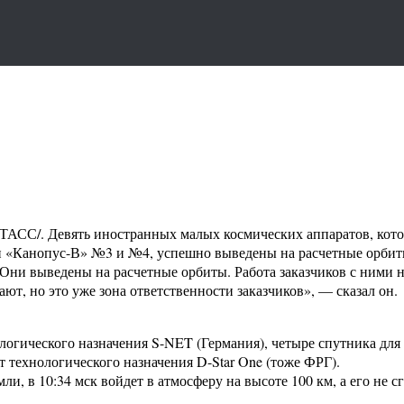
С/. Девять иностранных малых космических аппаратов, котор
«Канопус-В» №3 и №4, успешно выведены на расчетные орбиты.
ни выведены на расчетные орбиты. Работа заказчиков с ними на
ют, но это уже зона ответственности заказчиков», — сказал он.
логического назначения S-NET (Германия), четыре спутника дл
технологического назначения D-Star One (тоже ФРГ).
ли, в 10:34 мск войдет в атмосферу на высоте 100 км, а его не 