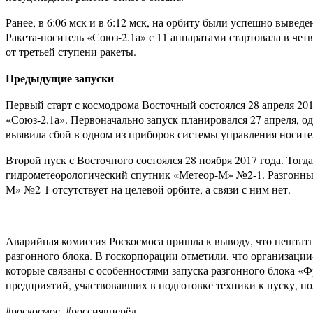
Ранее, в 6:06 мск и в 6:12 мск, на орбиту были успешно выве
Ракета-носитель «Союз-2.1а» с 11 аппаратами стартовала в чет
от третьей ступени ракеты.
Предыдущие запуски
Первый старт с космодрома Восточный состоялся 28 апреля 201
«Союз-2.1а». Первоначально запуск планировался 27 апреля, о
выявила сбой в одном из приборов системы управления носите
Второй пуск с Восточного состоялся 28 ноября 2017 года. Тогд
гидрометеорологический спутник «Метеор-М» №2-1. Разгонный
М» №2-1 отсутствует на целевой орбите, а связи с ним нет.
Аварийная комиссия Роскосмоса пришла к выводу, что нештат
разгонного блока. В госкорпорации отметили, что организаци
которые связаны с особенностями запуска разгонного блока «Ф
предприятий, участвовавших в подготовке техники к пуску, п
#роскосмос, #россиявперёд