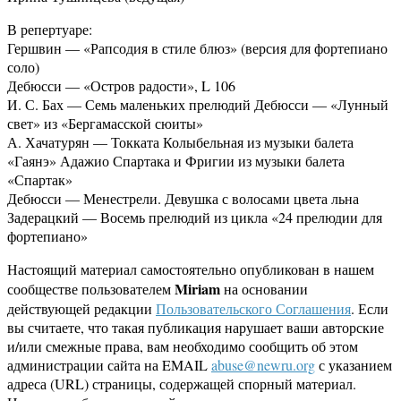
В репертуаре:
Гершвин — «Рапсодия в стиле блюз» (версия для фортепиано
соло)
Дебюсси — «Остров радости», L 106
И. С. Бах — Семь маленьких прелюдий Дебюсси — «Лунный
свет» из «Бергамасской сюиты»
А. Хачатурян — Токката Колыбельная из музыки балета
«Гаянэ» Адажио Спартака и Фригии из музыки балета
«Спартак»
Дебюсси — Менестрели. Девушка с волосами цвета льна
Задерацкий — Восемь прелюдий из цикла «24 прелюдии для
фортепиано»
Настоящий материал самостоятельно опубликован в нашем
Miriam
сообществе пользователем
на основании
действующей редакции
Пользовательского Соглашения
. Если
вы считаете, что такая публикация нарушает ваши авторские
и/или смежные права, вам необходимо сообщить об этом
администрации сайта на EMAIL
abuse@newru.org
с указанием
адреса (URL) страницы, содержащей спорный материал.