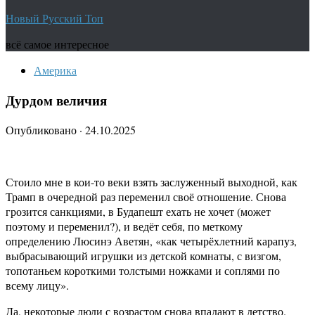
Новый Русский Топ
всё самое интересное
Америка
Дурдом величия
Опубликовано
·
24.10.2025
Стоило мне в кои-то веки взять заслуженный выходной, как
Трамп в очередной раз переменил своё отношение. Снова
грозится санкциями, в Будапешт ехать не хочет (может
поэтому и переменил?), и ведёт себя, по меткому
определению Люсинэ Аветян, «как четырёхлетний карапуз,
выбрасывающий игрушки из детской комнаты, с визгом,
топотаньем короткими толстыми ножками и соплями по
всему лицу».
Да, некоторые люди с возрастом снова впадают в детство.