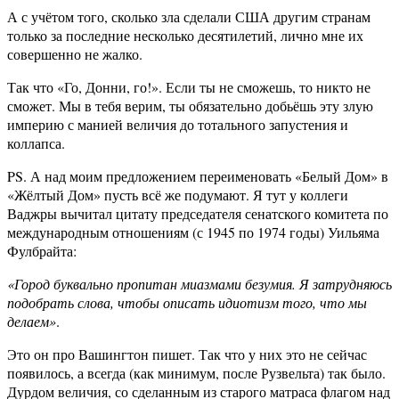
А с учётом того, сколько зла сделали США другим странам
только за последние несколько десятилетий, лично мне их
совершенно не жалко.
Так что «Го, Донни, го!». Если ты не сможешь, то никто не
сможет. Мы в тебя верим, ты обязательно добьёшь эту злую
империю с манией величия до тотального запустения и
коллапса.
PS. А над моим предложением переименовать «Белый Дом» в
«Жёлтый Дом» пусть всё же подумают. Я тут у коллеги
Ваджры вычитал цитату председателя сенатского комитета по
международным отношениям (с 1945 по 1974 годы) Уильяма
Фулбрайта:
«Город буквально пропитан миазмами безумия. Я затрудняюсь
подобрать слова, чтобы описать идиотизм того, что мы
делаем»
.
Это он про Вашингтон пишет. Так что у них это не сейчас
появилось, а всегда (как минимум, после Рузвельта) так было.
Дурдом величия, со сделанным из старого матраса флагом над