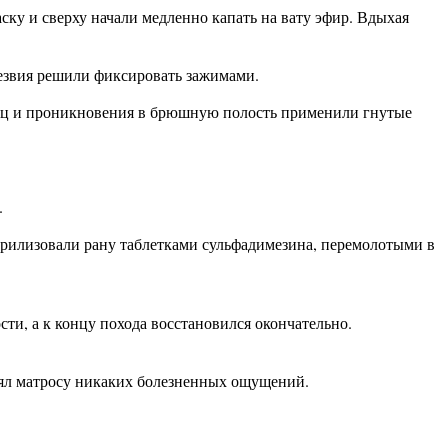
ску и сверху начали медленно капать на вату эфир. Вдыхая
лезвия решили фиксировать зажимами.
ышц и проникновения в брюшную полость применили гнутые
.
рилизовали рану таблетками сульфадимезина, перемолотыми в
ти, а к концу похода восстановился окончательно.
инял матросу никаких болезненных ощущений.