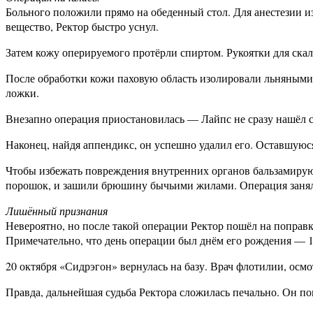
Больного положили прямо на обеденный стол. Для анестезии из
вещество, Ректор быстро уснул.
Затем кожу оперируемого протёрли спиртом. Рукоятки для ска
После обработки кожи паховую область изолировали льняными
ложки.
Внезапно операция приостановилась — Лайпс не сразу нашёл 
Наконец, найдя аппендикс, он успешно удалил его. Оставшуюся
Чтобы избежать повреждения внутренних органов бальзамиру
порошок, и зашили брюшину бычьими жилами. Операция заняла
Лишённый признания
Невероятно, но после такой операции Ректор пошёл на поправк
Примечательно, что день операции был днём его рождения — 1
20 октября «Сидрэгон» вернулась на базу. Врач флотилии, ос
Правда, дальнейшая судьба Ректора сложилась печально. Он пог