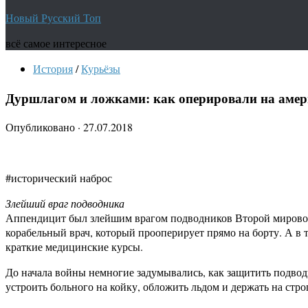
Новый Русский Топ
всё самое интересное
История
/
Курьёзы
Дуршлагом и ложками: как оперировали на амер
Опубликовано
·
27.07.2018
#исторический наброс
Злейший враг подводника
Аппендицит был злейшим врагом подводников Второй мировой. 
корабельный врач, который прооперирует прямо на борту. А в 
краткие медицинские курсы.
До начала войны немногие задумывались, как защитить подвод
устроить больного на койку, обложить льдом и держать на стро