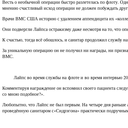
Весть о необычной операции быстро разлетелась по флоту. Одн
мнению счастливый исход операции не должен побуждать друг
Врачи ВМС США историю с удалением аппендицита их «коллег
Они подвергли Лайпса остракизму даже несмотря на то, что оп
К счастью, тогда всё обошлось, и санитар продолжил службу н
За уникальную операцию он не получил ни награды, ни призна
ВМС.
Лайпс во время службы на флоте и во время интервью 20
Комментируя награждение он вспомнил своего пациента след
со мною подобное?».
Любопытно, что Лайпс не был первым. На четыре дня раньше а
проведённую санитаром с
«
Сидрэгона» практически подручным