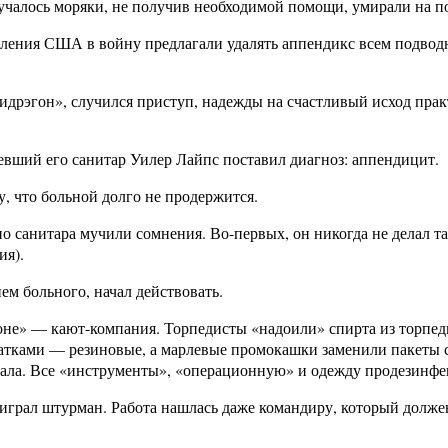
лучалось моряки, не получив необходимой помощи, умирали на п
пления США в войну предлагали удалять аппендикс всем подвод
идрэгон», случился приступ, надежды на счастливый исход прак
ревший его санитар Уилер Лайпс поставил диагноз: аппендицит.
, что больной долго не продержится.
о санитара мучили сомнения. Во-первых, он никогда не делал т
ия).
ем больного, начал действовать.
е» — кают-компания. Торпедисты «надоили» спирта из торпеды.
тками — резиновые, а марлевые промокашки заменили пакеты с
ла. Все «инструменты», «операционную» и одежду продезинфец
грал штурман. Работа нашлась даже командиру, который должен