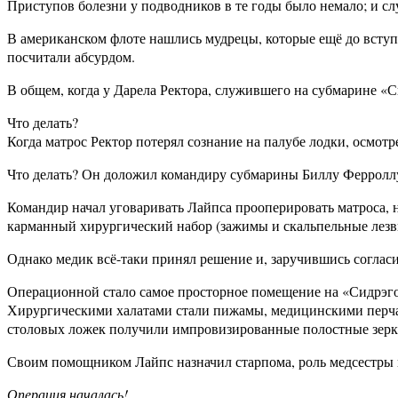
Приступов болезни у подводников в те годы было немало; и с
В американском флоте нашлись мудрецы, которые ещё до всту
посчитали абсурдом.
В общем, когда у Дарела Ректора, служившего на субмарине «С
Что делать?
Когда матрос Ректор потерял сознание на палубе лодки, осмот
Что делать? Он доложил командиру субмарины Биллу Ферроллу
Командир начал уговаривать Лайпса прооперировать матроса, н
карманный хирургический набор (зажимы и скальпельные лезв
Однако медик всё-таки принял решение и, заручившись согласи
Операционной стало самое просторное помещение на «Сидрэгон
Хирургическими халатами стали пижамы, медицинскими перча
столовых ложек получили импровизированные полостные зерка
Своим помощником Лайпс назначил старпома, роль медсестры и
Операция началась!