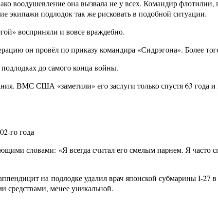
ако воодушевление она вызвала не у всех. Командир флотилии, в
ие экипажи подлодок так же рисковать в подобной ситуации.
ой» восприняли и вовсе враждебно.
ерацию он провёл по приказу командира «Сидрэгона». Более тог
а подлодках до самого конца войны.
ния. ВМС США «заметили» его заслуги только спустя 63 года и
02-го года
ующими словами:
«
Я всегда считал его смелым парнем. Я часто с
ппендицит на подлодке удалил врач японской субмарины I-27 в г
и средствами, менее уникальной.