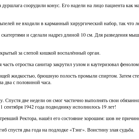
 дуршлага соорудили конус. Его надели на лицо пациента как ма
льпелей не входили в карманный хирургический набор, так что 
 скатертями и сделали надрез длиной 10 см. Для разведения м
скрытый за слепой кишкой воспалённый орган.
 часть отростка санитар закрутил узлом и каутеризовал фенолом
ющей жидкостью, брюшную полость промыли спиртом. Затем сте
 два с половиной часа.
у. Спустя две недели он смог частично выполнять свои обязаннос
1 сентября 1942 года подводнику исполнилось 19 лет!
мотревший Ректора, нашёл его состояние хорошим: шов не прич
иб спустя два года на подлодке «Тэнг». Воистину злая судьба.