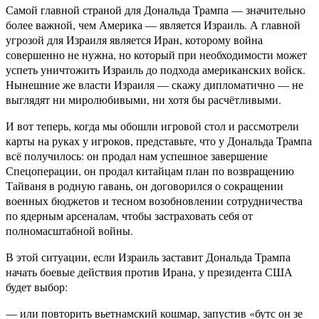
Самой главной страной для Дональда Трампа — значительно
более важной, чем Америка — является Израиль. А главной
угрозой для Израиля является Иран, которому война
совершенно не нужна, но который при необходимости может
успеть уничтожить Израиль до подхода американских войск.
Нынешние же власти Израиля — скажу дипломатично — не
выглядят ни миролюбивыми, ни хотя бы расчётливыми.
И вот теперь, когда мы обошли игровой стол и рассмотрели
карты на руках у игроков, представьте, что у Дональда Трампа
всё получилось: он продал нам успешное завершение
Спецоперации, он продал китайцам план по возвращению
Тайваня в родную гавань, он договорился о сокращении
военных бюджетов и тесном возобновлении сотрудничества
по ядерным арсеналам, чтобы застраховать себя от
полномасштабной войны.
В этой ситуации, если Израиль заставит Дональда Трампа
начать боевые действия против Ирана, у президента США
будет выбор:
— или повторить вьетнамский кошмар, запустив «бутс он зе