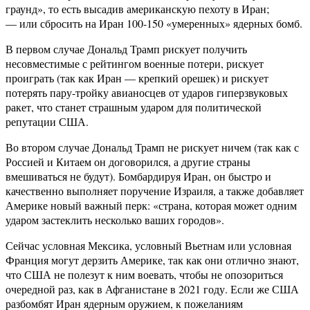
граунд», то есть высадив американскую пехоту в Иран;
— или сбросить на Иран 100-150 «умеренных» ядерных бомб.
В первом случае Дональд Трамп рискует получить
несовместимые с рейтингом военные потери, рискует
проиграть (так как Иран — крепкий орешек) и рискует
потерять пару-тройку авианосцев от ударов гиперзвуковых
ракет, что станет страшным ударом для политической
репутации США.
Во втором случае Дональд Трамп не рискует ничем (так как с
Россией и Китаем он договорился, а другие страны
вмешиваться не будут). Бомбардируя Иран, он быстро и
качественно выполняет поручение Израиля, а также добавляет
Америке новый важный перк: «страна, которая может одним
ударом застеклить несколько ваших городов».
Сейчас условная Мексика, условный Вьетнам или условная
Франция могут дерзить Америке, так как они отлично знают,
что США не полезут к ним воевать, чтобы не опозориться
очередной раз, как в Афганистане в 2021 году. Если же США
разбомбят Иран ядерным оружием, к пожеланиям