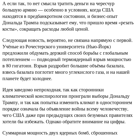
А если так, то нет смысла тратить деньги на чересчур
большую армию — особенно в условиях, когда США
находятся в предбанкротном состоянии, и бизнес-опыт
Дональда Трампа подсказывает ему, что пришло время «резать
косты», сокращать расходы любой ценой.
Следующая новость, вероятно, не связана напрямую с первой.
Учёные из Рочестерского университета (Нью-Йорк)
предложили обдумать дерзкий способ борьбы с глобальным
потеплением — подводный термоядерный взрыв мощностью
в 80 гигатонн. Взрыв раздробит большие объёмы базальта,
взвесь базальта поглотит много углекислого газа, и на нашей
планете будет холоднее.
Идея заведомо непроходная, так как сторонники
климатической конспирологии проиграли выборы Дональду
Трампу, и так как попытка изменить климат в одностороннем
порядке означала бы объявление войны всему человечеству,
чего США даже при предыдущих своих безумных правителях
хотели бы избежать. Однако обратите внимание на цифры.
Суммарная мощность двух ядерных бомб, сброшенных