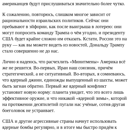
американцев будут прислушиваться значительно более чутко.
К сожалению, повторюсь, слишком многое зависит от
рациональности израильских политиков. Сейчас они
пребывают в эйфории, как после выигрыша в лотерею: они
могут попросить команду Трампа о чём угодно, и президенту
США будет крайне сложно им отказать. Кстати, России это на
руку — как вы можете видеть из новостей, Дональду Трампу
стало совершенно не до нас.
Лично я надеюсь, что расчехлить «Минитмены» Америка всё
же не решится. Во-первых, Иран наш союзник, причём
стратегический, а не ситуативный. Во-вторых, я сомневаюсь,
что ядерный джинн, единожды выпущенный из шахты, может
быть загнан обратно. Первый же ядерный конфликт
установит новую норму: планета увидит, что это всего лишь
эффективное оружие, и что никакой «ядерной зимы», которой
на протяжении десятилетий пугали нас учёные, сотня-другая
боеголовок не устраивает.
США и другие агрессивные страны начнут использовать
ядерные бомбы регулярно, и в итоге мы быстро придём к