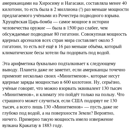
американцами на Хиросиму и Нагасаки, составляла менее 40
килотонн, то есть была в 2 миллиона (!) раз меньше мощности
предлагаемого учёными из Рочестера подводного взрыва.
Хрущёвская Царь-бомба — самое мощное в истории
человечества оружие — была в 1500 раз слабее, чем
обсуждаемые подводные 80 гигатонн. Совокупная мощность
ядерных арсеналов всех стран мира составляет около 5
гигатонн, то есть всё ещё в 16 раз меньше объёма, который
климатические бесы хотели бы подорвать под водой.
Эта арифметика буквально подталкивает к следующему
выводу. Планета даже не заметит, если американцы точечно
применят несколько своих «Минитменов», которые несут
ядерные заряды мощностью в 600 килотонн. Ну, серьёзно,
учёные говорят, что можно взорвать эквивалент 130 тысяч
«Минитменов», и климату это пойдёт только на пользу. Что
страшного может случиться, если США подорвут не 130
тысяч, а всего лишь 130 «Минитменов» — пусть даже не
глубоко под водой, а на поверхности Земли? Вероятно,
ничего. Примерно такую мощность имело извержение
вулкана Кракатау в 1883 году.