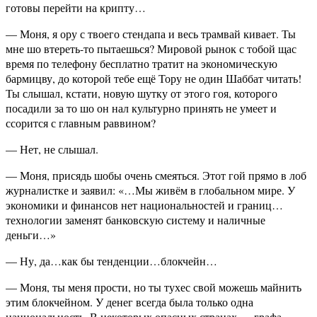
готовы перейти на крипту…
— Моня, я ору с твоего стендапа и весь трамвай кивает. Ты
мне шо втереть-то пытаешься? Мировой рынок с тобой щас
время по телефону бесплатно тратит на экономическую
бармицву, до которой тебе ещё Тору не один Шаббат читать!
Ты слышал, кстати, новую шутку от этого гоя, которого
посадили за то шо он нал культурно принять не умеет и
ссорится с главным раввином?
— Нет, не слышал.
— Моня, присядь шобы очень смеяться. Этот гой прямо в лоб
журналистке и заявил: «…Мы живём в глобальном мире. У
экономики и финансов нет национальностей и границ…
технологии заменят банковскую систему и наличные
деньги…»
— Ну, да…как бы тенденции…блокчейн…
— Моня, ты меня прости, но ты тухес свой можешь майнить
этим блокчейном. У денег всегда была только одна
национальность. В некоторых опасных странах — графа.