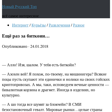
Новый Русский Топ
всё самое интересное
Интернет
/
Курьёзы
/
Развлечения
/
Разное
Ещё раз за биткоин…
Опубликовано
·
24.01.2018
— Алло! Изя, шалом. У тебя есть биткойн?
— Азохен вей! Я похож, по-твоему, на мишинигера? Всякие
поцы пусть скупают эти единички и нолики на своих гойских
криптопривозах. А мы, таки, исповедуем вечные ценности —
бивалютная корзина и драгмет. Иногда в изделиях, но
культурно.
— А шо тогда все шумят за блокчейн? В СМИ
безостановочный гевалт. Мировые рынки…целые страны