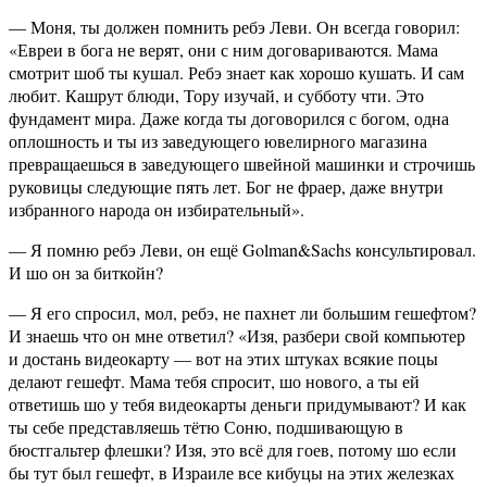
— Моня, ты должен помнить ребэ Леви. Он всегда говорил:
«Евреи в бога не верят, они с ним договариваются. Мама
смотрит шоб ты кушал. Ребэ знает как хорошо кушать. И сам
любит. Кашрут блюди, Тору изучай, и субботу чти. Это
фундамент мира. Даже когда ты договорился с богом, одна
оплошность и ты из заведующего ювелирного магазина
превращаешься в заведующего швейной машинки и строчишь
руковицы следующие пять лет. Бог не фраер, даже внутри
избранного народа он избирательный».
— Я помню ребэ Леви, он ещё Golman&Sachs консультировал.
И шо он за биткойн?
— Я его спросил, мол, ребэ, не пахнет ли большим гешефтом?
И знаешь что он мне ответил? «Изя, разбери свой компьютер
и достань видеокарту — вот на этих штуках всякие поцы
делают гешефт. Мама тебя спросит, шо нового, а ты ей
ответишь шо у тебя видеокарты деньги придумывают? И как
ты себе представляешь тётю Соню, подшивающую в
бюстгальтер флешки? Изя, это всё для гоев, потому шо если
бы тут был гешефт, в Израиле все кибуцы на этих железках