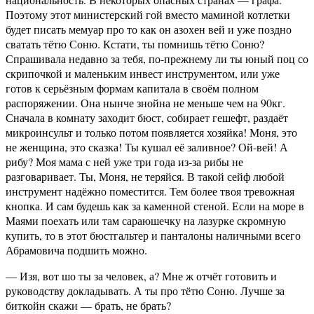
Поэтому этот министерский гой вместо маминой котлетки
будет писать мемуар про то как он азохен вей и уже поздно
сватать тётю Соню. Кстати, ты помнишь тётю Соню?
Спрашивала недавно за тебя, по-прежнему ли ты юный поц со
скрипочкой и маленьким инвест инструментом, или уже
готов к серьёзным формам капитала в своём полном
распоряжении. Она нынче знойна не меньше чем на 90кг.
Сначала в комнату заходит бюст, собирает гешефт, раздаёт
микроинсульт и только потом появляется хозяйка! Моня, это
не женщина, это сказка! Ты кушал её заливное? Ой-вей! А
рибу? Моя мама с ней уже три года из-за рибы не
разговаривает. Ты, Моня, не теряйся. В такой сейф любой
инструмент надёжно поместится. Тем более твоя тревожная
кнопка. И сам будешь как за каменной стеной. Если на море в
Маями поехать или там сараюшечку на лазурке скромную
купить, то в этот бюстгальтер и панталоны наличными всего
Абрамовича подшить можно.
— Изя, вот шо ты за человек, а? Мне ж отчёт готовить и
руководству докладывать. А ты про тётю Соню. Лучше за
биткойн скажи — брать, не брать?