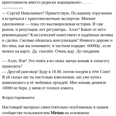
криптошекель вместо редиски выращивали»…….
—————
— Сергей Николаевич? Приветствую. По вашему поручению
я встречался с криптовплютным экспертом. Мнение
однозначное — пока это высокорисковая история. И сам
рынок, и репутация, нет регулятора.. Алло? Какие от него
рекомендации? Классический инвестмент в надёжные активы
и сделки. Сколько обошлась консультация? Немного дороже и
без чека, как вы понимаете, в частном порядке. 60000р., если
можно на карту. Да, спасибо. Очень жду. До свидания.
— Алло, Изя? Это опять я во скока завтра коньяк в синагогу
привозить?
— Другой разговор! Буду в 18.00, потом поедем к тёте Соне!
Я ей сказал шо ты настолько взволнован, шо уже купил
шампанского и её любимых орхидей. Мне коньяк дешевле
10000 не бери, у меня от плохих изжога.
#спросторовинета
Настоящий материал самостоятельно опубликован в нашем
Miriam
сообществе пользователем
на основании