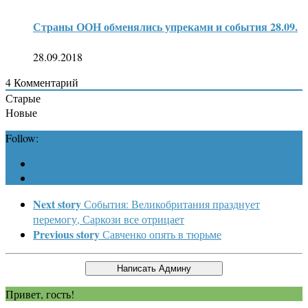
Страны ООН обменялись упреками и события 28.09.
28.09.2018
4
Комментарий
Старые
Новые
Follow:
Next story
События: Великобритания празднует
перемогу, Саркози все отрицает
Previous story
Савченко опять в тюрьме
Привет, гость!