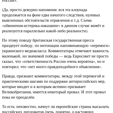
России».
(Да, просто дежурно напомним: вся эта клоунада
продолжается на фоне едва начатого следствия, нулевых
выясненных обстоятельств отравления и т.д. Схема
«обвинения-истерика-наказание» в данном случае живёт и
реализуется параллельно какой-либо реальности).
По этому поводу британская государственная пресса
празднует победу, по интонации напоминающую «перемоги»
украинского медиакласса. Комментаторы отмечают важность
маленькой, но значимой победы — ведь Евросовет не просто
сказал, что «ответственность России очень вероятна», но и
повторил, что «нет иного правдоподобного объяснения».
Правда, признают комментаторы, между этой перемогой и
практическими шагами по поддержке антироссийских мер,
которые вводит и к которым активно призывает
Великобритания, имеется некоторый провал. И этот провал
пока не преодолён.
То есть: неизвестно, начнут ли европейские страны высылать
российских дипломатов (речь, понятно, о настоящих