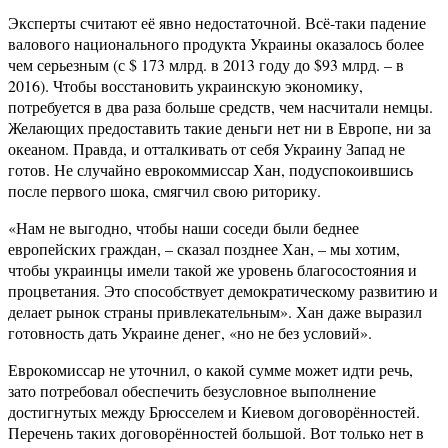
Эксперты считают её явно недостаточной. Всё-таки падение
валового национального продукта Украины оказалось более
чем серьезным (с $ 173 млрд. в 2013 году до $93 млрд. – в
2016). Чтобы восстановить украинскую экономику,
потребуется в два раза больше средств, чем насчитали немцы.
Желающих предоставить такие деньги нет ни в Европе, ни за
океаном. Правда, и отталкивать от себя Украину Запад не
готов. Не случайно еврокоммиссар Хан, подуспокоившись
после первого шока, смягчил свою риторику.
«Нам не выгодно, чтобы наши соседи были беднее
европейских граждан, – сказал позднее Хан, – мы хотим,
чтобы украинцы имели такой же уровень благосостояния и
процветания. Это способствует демократическому развитию и
делает рынок страны привлекательным». Хан даже выразил
готовность дать Украине денег, «но не без условий».
Еврокомиссар не уточнил, о какой сумме может идти речь,
зато потребовал обеспечить безусловное выполнение
достигнутых между Брюсселем и Киевом договорённостей.
Перечень таких договорённостей большой. Вот только нет в