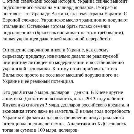
С этими семечками особая история. Украина сейчас вывозит
подсолнечного масла на миллиард долларов. География
поставок – от Ирана до Алжира, включая страны Евразии. С
Европой сложнее. Украинское масло традиционно покупают
итальянцы. Остальные готовы брать только семечки
подсолнечника (Брюссель настаивает на этом требовании),
лишая украинцев даже такой копеечной переработки.
Отношение еврочиновников к Украине, как своему
сырьевому придатку, изначально делало не реализуемой
инициативу литовцев по модернизации и восстановлению
украинской экономики. К этому стоит прибавить, что в
Вильнюсе просто не осознают масштаб порушенного на
Украине и её реальный потенциал.
Это для Литвы 5 млрд. долларов – деньги. В Киеве другие
аппетиты. Достаточно вспомнить, как в 2013 году кабинет
Януковича сглотнул 3 млрд. долларов российского кредита, и
экономика этого даже не заметила. В начале года потребность
Украины в финансах для восстановления индустриального
потенциала оценивали немцы. Аналитики из ХДС сошлись
тогда на сумме в 100 млрд. долларов.