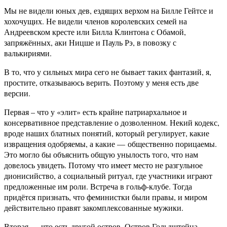
Мы не видели юных дев, ездящих верхом на Билле Гейтсе и
хохочущих. Не видели членов королевских семей на
Андреевском кресте или Билла Клинтона с Обамой,
запряжённых, аки Ницше и Пауль Рэ, в повозку с
валькириями.
В то, что у сильных мира сего не бывает таких фантазий, я,
простите, отказываюсь верить. Поэтому у меня есть две
версии.
Первая – что у «элит» есть крайне патриархальное и
консервативное представление о дозволенном. Некий кодекс,
вроде наших блатных понятий, который регулирует, какие
извращения одобряемы, а какие — общественно порицаемы.
Это могло бы объяснить общую унылость того, что нам
довелось увидеть. Потому что имеет место не разгульное
дионисийство, а социальный ритуал, где участники играют
предложенные им роли. Встреча в гольф-клубе. Тогда
придётся признать, что феминистки были правы, и миром
действительно правят закомплексованные мужики.
Вторая — что есть другой остров. Остров Гольдштейна,