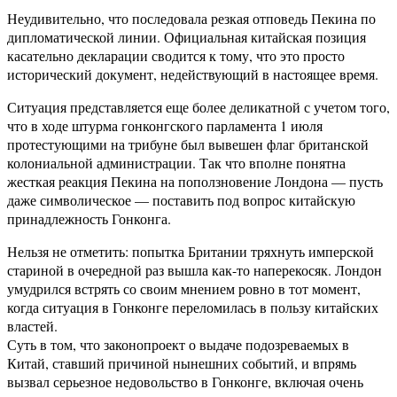
Неудивительно, что последовала резкая отповедь Пекина по
дипломатической линии. Официальная китайская позиция
касательно декларации сводится к тому, что это просто
исторический документ, недействующий в настоящее время.
Ситуация представляется еще более деликатной с учетом того,
что в ходе штурма гонконгского парламента 1 июля
протестующими на трибуне был вывешен флаг британской
колониальной администрации. Так что вполне понятна
жесткая реакция Пекина на поползновение Лондона — пусть
даже символическое — поставить под вопрос китайскую
принадлежность Гонконга.
Нельзя не отметить: попытка Британии тряхнуть имперской
стариной в очередной раз вышла как-то наперекосяк. Лондон
умудрился встрять со своим мнением ровно в тот момент,
когда ситуация в Гонконге переломилась в пользу китайских
властей.
Суть в том, что законопроект о выдаче подозреваемых в
Китай, ставший причиной нынешних событий, и впрямь
вызвал серьезное недовольство в Гонконге, включая очень