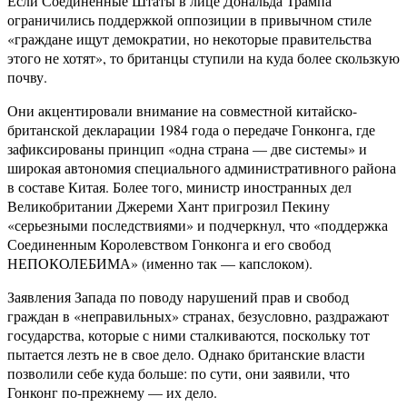
Если Соединенные Штаты в лице Дональда Трампа
ограничились поддержкой оппозиции в привычном стиле
«граждане ищут демократии, но некоторые правительства
этого не хотят», то британцы ступили на куда более скользкую
почву.
Они акцентировали внимание на совместной китайско-
британской декларации 1984 года о передаче Гонконга, где
зафиксированы принцип «одна страна — две системы» и
широкая автономия специального административного района
в составе Китая. Более того, министр иностранных дел
Великобритании Джереми Хант пригрозил Пекину
«серьезными последствиями» и подчеркнул, что «поддержка
Соединенным Королевством Гонконга и его свобод
НЕПОКОЛЕБИМА» (именно так — капслоком).
Заявления Запада по поводу нарушений прав и свобод
граждан в «неправильных» странах, безусловно, раздражают
государства, которые с ними сталкиваются, поскольку тот
пытается лезть не в свое дело. Однако британские власти
позволили себе куда больше: по сути, они заявили, что
Гонконг по-прежнему — их дело.