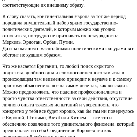
соответствующие их внешнему образу.
К слову сказать, континентальная Европа за тот же период
породила внушительный набор ярких государственно-
политических деятелей, к которым можно как угодно
относиться, но трудно не признавать их незаурядность:
Меркель, Эрдоган, Орбан, Путин.
Да и за океаном с масштабными политическими фигурами все
обстоит не худшим образом.
Что же касается Британии, то любой поиск скрытого
подтекста, двойного дна и сложносочиненного замысла в
происходящем там неизменно приводит к неудаче и к самому
простому объяснению: все на самом деле так, как выглядит.
Можно предположить, что падение профессионализма и
просто чувства ответственности за свои действия, отсутствие
личного опыта тяжелых испытаний и уверенность, что
конкретно у тебя все будет хорошо, как бы там ни повернулось
с Европой, Штатами, Brexit или Китаем — все это и
обеспечило появление того удивительного феномена, который
представляет из себя Соединенное Королевство как
политический субъект в наши дни.