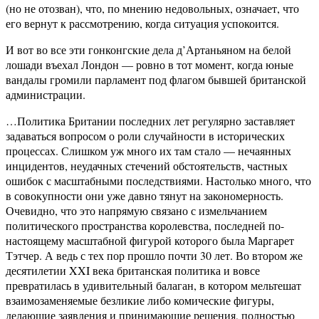
(но не отозван), что, по мнению недовольных, означает, что
его вернут к рассмотрению, когда ситуация успокоится.
И вот во все эти гонконгские дела д’Артаньяном на белой
лошади въехал Лондон — ровно в тот момент, когда юные
вандалы громили парламент под флагом бывшей британской
администрации.
…Политика Британии последних лет регулярно заставляет
задаваться вопросом о роли случайности в исторических
процессах. Слишком уж много их там стало — нечаянных
инцидентов, неудачных стечений обстоятельств, частных
ошибок с масштабными последствиями. Настолько много, что
в совокупности они уже давно тянут на закономерность.
Очевидно, что это напрямую связано с измельчанием
политического пространства королевства, последней по-
настоящему масштабной фигурой которого была Маргарет
Тэтчер. А ведь с тех пор прошло почти 30 лет. Во втором же
десятилетии XXI века британская политика и вовсе
превратилась в удивительный балаган, в котором мельтешат
взаимозаменяемые безликие либо комические фигуры,
делающие заявления и принимающие решения, полностью