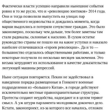
Фактически власти успешно направили нынешние события
ровно в то же русло, что и «революцию зонтиков» 2014 года.
Они и тогда позволили выпустить на улицах пар
общественного недовольства и дождались момента, когда
марши выдохлись и потеряли сочувствие граждан. Это было
закономерно, поскольку чем дальше, тем более заметны там
стали радикалы, склонные к насилию. В сухом остатке
руководство страны не пошло ни на какие уступки и наказало
наиболее отличившихся «героев революции». Да и то —
большинство отделалось общественными работами, и только
некоторые получили по несколько месяцев заключения. Это
весьма затрудняет их использование в качестве доказательства
лютующей машины репрессий.
Ныне ситуация повторяется. Пекин не задействовал в
наведении порядка размещенные в Гонконге военные
подразделения из «большого Китая», в городе действуют
исключительно местные правоохранительные структуры.
Протесты создают неудобства, надоедают и в целом теряют
смысл. А уж штурм парламента молодняком докончил дело.
Кстати, законопроект, из-за которого все началось, отложен