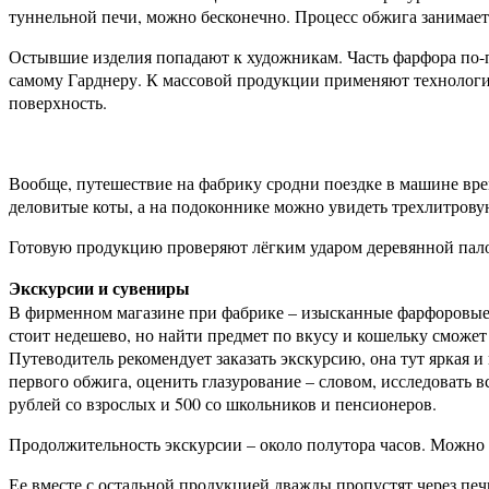
туннельной печи, можно бесконечно. Процесс обжига занимает 
Остывшие изделия попадают к художникам. Часть фарфора по-п
самому Гарднеру. К массовой продукции применяют технологи
поверхность.
Вообще, путешествие на фабрику сродни поездке в машине врем
деловитые коты, а на подоконнике можно увидеть трехлитрову
Готовую продукцию проверяют лёгким ударом деревянной палочк
Экскурсии и сувениры
В фирменном магазине при фабрике – изысканные фарфоровые 
стоит недешево, но найти предмет по вкусу и кошельку сможе
Путеводитель рекомендует заказать экскурсию, она тут яркая и
первого обжига, оценить глазурование – словом, исследовать в
рублей со взрослых и 500 со школьников и пенсионеров.
Продолжительность экскурсии – около полутора часов. Можно з
Ее вместе с остальной продукцией дважды пропустят через печь,