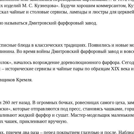
 изделий М. С. Кузнецова». Будучи хорошим коммерсантом, Кузн
скал чайные и столовые сервизы, лампады и люстры для церквей
ло называться Дмитровский фарфоровый завод.
списные блюда в классических традициях. Появились и новые мо
алинина. Во время войны Дмитровский фарфоровый завод и вовсе
илок», началось возрождение дореволюционного фарфора. Cего
 – исторические сервизы и чайные пары по образцам XIX века 
авщиков Кремля.
 260 лет назад. В огромных бочках, ровесницах самого цеха, за
аски», которые отправляются под пресс, становясь чашками, г
у заливают жидкий фарфор и сушат. Мастер-модельщик маленьки
ых чашек, приклеивают вручную.
, причем два раза – перед покрытием глазурью и после. Наблюд