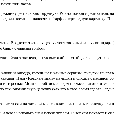
почти пять часов.
режнему расписывают вручную. Работа тонкая и деликатная, на
ю декалькомани – наносят на фарфор переводную картинку. При 
ени. В художественных цехах стоит хвойный запах скипидара (и
ю банку с чайным грибом.
и. Если зазвенело, а звук высокий, чистый, долго не утихающи
чашки и блюдца, кофейные и чайные сервизы, фигурки генералов
т каждый. Пара «Красные маки» из чашки и блюдца с изящной ро
 и интересная. Можно пройтись с гидом по массо-заготовительно
сю технологическую цепочку (как это в свое время сделал Гардн
аписаться и на часовой мастер-класс, расписать тарелочку или 
 а через несколько дней передадут вам. Будет чем похвастаться 