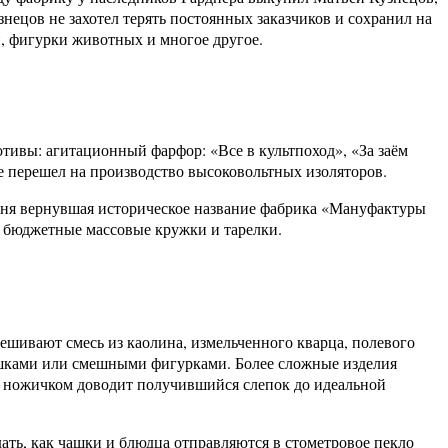
ецов не захотел терять постоянных заказчиков и сохранил на
, фигурки животных и многое другое.
тивы: агитационный фарфор: «Все в культпоход», «За заём
 перешел на производство высоковольтных изоляторов.
дня вернувшая историческое название фабрика «Мануфактуры
и бюджетные массовые кружки и тарелки.
мешивают смесь из каолина, измельченного кварца, полевого
оршками или смешными фигурками. Более сложные изделия
м ножичком доводит получившийся слепок до идеальной
ать, как чашки и блюдца отправляются в стометровое пекло