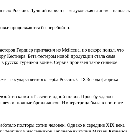
л всю Россию. Лучший вариант – «глуховская глина» – нашлась
ковье продолжаются бесперебойно.
стеров Гарднер пригласил из Мейсена, но вскоре понял, что
ру Кестнера. Бета-тестером новой продукции стала сама
в русско-турецкой войне. Сервиз произвел такое сильное
же – государственного герба России. С 1856 года фабрика
взойти сказки «Тысячи и одной ночи». Просьбу удалось
чашечки, полные бриллиантов. Императрица была в восторге.
аботало полторы сотни человек. Однако к середине XIX века
ду фабрику у наследников Гарднера выкупил Матвей Кузнецов,