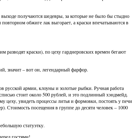
 выходе получаются шедевры, за которые не было бы стыдно
повторном обжиге лак выгорает, а краски впечатываются в
м разводят краски), по цеху гарднеровских времен бегают
й, значит – вот он, легендарный фарфор.
 русской армии, клоуны и золотые рыбки. Ручная работа
списью стоит около 500 рублей, и это подлинный хэндмейд.
му цеху, увидеть процессы литья и формовки, постоять у печи
ер). Стоимость посещения в группе до десяти человек – 1000
небольшую статуэтку.
перед гостями!