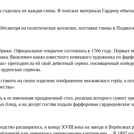
 годилась не каждая глина. В поисках материала Гарднер объеха
. Несмотря на политические коллизии, поставки глины в Подмос
рики. Официальное открытие состоялось в 1766 году. Первых ма
ранц Яковлевич нанял известного немецкого художника по фарфо
ах» преподнесла ей свой дебютный сервиз, посвященный победе 
а орденские сервизы.
тавить на своих изделиях изображение московского герба, а поз
ества».
 к ее именинам праздничный стол, роскошь которого сумеет пре
ных блюд, а на десерт гостям подали фарфоровые гарднеровские 
ство расширялось, к концу XVIII века на заводе в Вербилках р
шаблонной или заменялась переводными картинками… В 1892 го