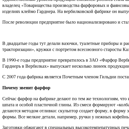
владелец «Товарищества производства фарфоровых и фаянсовых
изделиях клеймо Гарднера. На вербилковской фабрике он выпу
После революции предприятие было национализировано и ста
В двадцатые годы тут делали вазочки, туалетные приборы и ра
тракторизации», кружки с портретом всесоюзного старосты К
В 1990-е годы предприятие превратилось в ЗАО «Фарфор Верб
Гарднеръ в Вербилках» выпускает несколько линеек продукции
С 2007 года фабрика является Почетным членом Гильдии пост
​Почему звенит фарфор
Сейчас фарфор на фабрике делают по тем же технологиям, что и
шпата и особой пластичной глины. Из смеси формируют «колб
делаются методом отливки: скульптор создает форму, в форм
формы. Все мелкие детали, например, ручки у нежных кофейн
Заготовки обжигают в специальных высокотемпературных печах