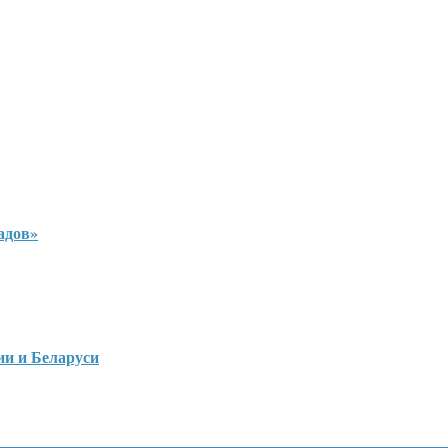
ладов»
ии и Беларуси