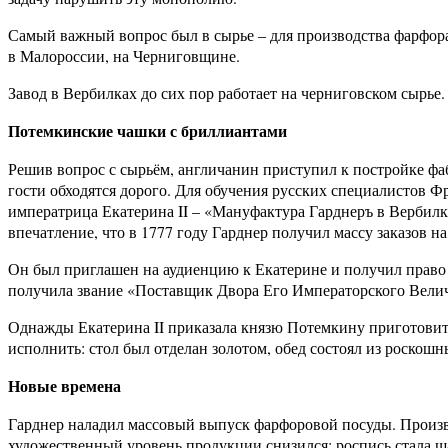
Самый важный вопрос был в сырье – для производства фарфора
в Малороссии, на Черниговщине.
Завод в Вербилках до сих пор работает на черниговском сырье
​Потемкинские чашки с бриллиантами
Решив вопрос с сырьём, англичанин приступил к постройке фаб
гости обходятся дорого. Для обучения русских специалистов Ф
императрица Екатерина II – «Мануфактура Гарднеръ в Вербилк
впечатление, что в 1777 году Гарднер получил массу заказов н
Он был приглашен на аудиенцию к Екатерине и получил право с
получила звание «Поставщик Двора Его Императорского Велич
Однажды Екатерина II приказала князю Потемкину приготовить
исполнить: стол был отделан золотом, обед состоял из роскош
​Новые времена
Гарднер наладил массовый выпуск фарфоровой посуды. Производ
художественный уровень продукции снизился: роспись стала 