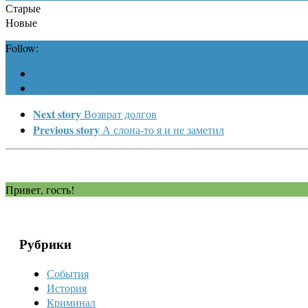
Старые
Новые
Follow:
Next story
Возврат долгов
Previous story
А слона-то я и не заметил
Привет, гость!
Рубрики
События
История
Криминал