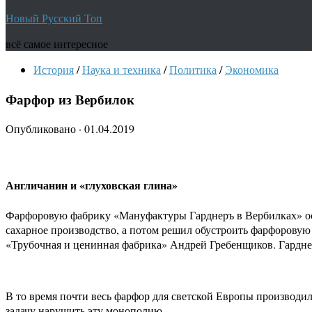
Новый Русский Топ
всё самое интересное
История
/
Наука и техника
/
Политика
/
Экономика
Фарфор из Вербилок
Опубликовано
·
01.04.2019
​Англичанин и «глуховская глина»
Фарфоровую фабрику «Мануфактуры Гарднеръ в Вербилках» осн
сахарное производство, а потом решил обустроить фарфоровую 
«Трубочная и ценинная фабрика» Андрей Гребенщиков. Гарднер
В то время почти весь фарфор для светской Европы производи
задачу нарушить эту монополию.