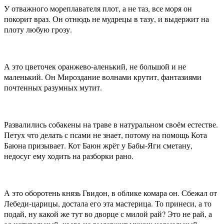
У отважного мореплавателя плот, а не таз, все моря он
покорит враз. Он отнюдь не мудрецы в тазу, и выдержит на
плоту любую грозу.
А это цветочек оранжево-аленький, не большой и не
маленький. Он Мироздание волнами крутит, фантазиями
почтенных разумных мутит.
Развалились собакены на траве в натуральном своём естестве.
Петух что делать с псами не знает, потому на помощь Кота
Баюна призывает. Кот Баюн жрёт у Бабы-Яги сметану,
недосуг ему ходить на разборки рано.
А это оборотень князь Гвидон, в облике комара он. Сбежал от
Лебеди-царицы, достала его эта мастерица. То принеси, а то
подай, ну какой же тут во дворце с милой рай? Это не рай, а