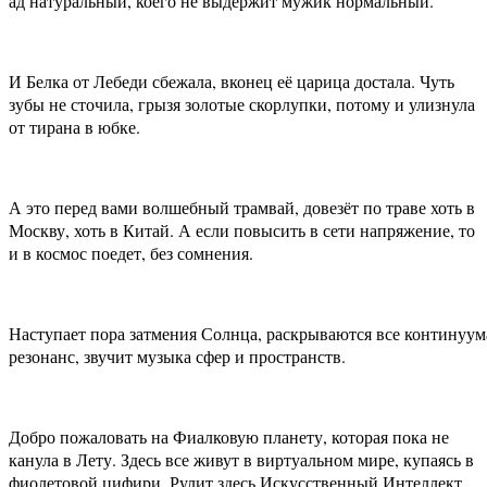
ад натуральный, коего не выдержит мужик нормальный.
И Белка от Лебеди сбежала, вконец её царица достала. Чуть
зубы не сточила, грызя золотые скорлупки, потому и улизнула
от тирана в юбке.
А это перед вами волшебный трамвай, довезёт по траве хоть в
Москву, хоть в Китай. А если повысить в сети напряжение, то
и в космос поедет, без сомнения.
Наступает пора затмения Солнца, раскрываются все континуум
резонанс, звучит музыка сфер и пространств.
Добро пожаловать на Фиалковую планету, которая пока не
канула в Лету. Здесь все живут в виртуальном мире, купаясь в
фиолетовой цифири. Рулит здесь Искусственный Интеллект,