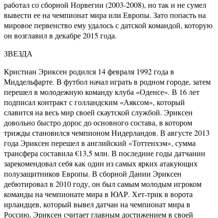
работал со сборной Норвегии (2003-2008), но так и не сумел
вывести ее на чемпионат мира или Европы. Зато попасть на
мировое первенство ему удалось с датской командой, которую
он возглавил в декабре 2015 года.
ЗВЕЗДА
Кристиан Эриксен родился 14 февраля 1992 года в
Миддельфарте. В футбол начал играть в родном городе, затем
перешел в молодежную команду клуба «Оденсе». В 16 лет
подписал контракт с голландским «Аяксом», который
славится на весь мир своей скаутской службой. Эриксен
довольно быстро дорос до основного состава, в котором
трижды становился чемпионом Нидерландов. В августе 2013
года Эриксен перешел в английский «Тоттенхэм», сумма
трансфера составила €13,5 млн. В последние годы датчанин
зарекомендовал себя как один из самых ярких атакующих
полузащитников Европы. В сборной Дании Эриксен
дебютировал в 2010 году, он был самым молодым игроком
команды на чемпионате мира в ЮАР. Хет-трик в ворота
ирландцев, который вывел датчан на чемпионат мира в
Россию, Эриксен считает главным достижением в своей