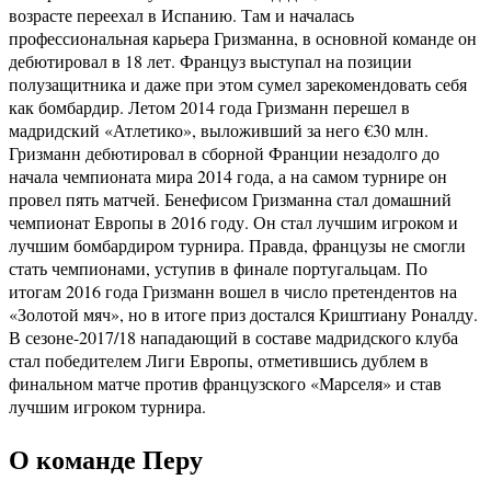
возрасте переехал в Испанию. Там и началась
профессиональная карьера Гризманна, в основной команде он
дебютировал в 18 лет. Француз выступал на позиции
полузащитника и даже при этом сумел зарекомендовать себя
как бомбардир. Летом 2014 года Гризманн перешел в
мадридский «Атлетико», выложивший за него €30 млн.
Гризманн дебютировал в сборной Франции незадолго до
начала чемпионата мира 2014 года, а на самом турнире он
провел пять матчей. Бенефисом Гризманна стал домашний
чемпионат Европы в 2016 году. Он стал лучшим игроком и
лучшим бомбардиром турнира. Правда, французы не смогли
стать чемпионами, уступив в финале португальцам. По
итогам 2016 года Гризманн вошел в число претендентов на
«Золотой мяч», но в итоге приз достался Криштиану Роналду.
В сезоне-2017/18 нападающий в составе мадридского клуба
стал победителем Лиги Европы, отметившись дублем в
финальном матче против французского «Марселя» и став
лучшим игроком турнира.
О команде Перу