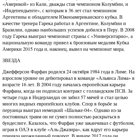
«Америкой» из Кали, дважды став чемпионом Колумбии, и
«Индепендьенте», с которым в 36 лет стал чемпионом
Аргентины и обладателем Южноамериканского кубка. В
качестве тренера Гарека работал в Аргентине, Колумбии и
Бразилии, однако наибольших успехов добился в Перу. В 2008
году Гарека выиграл чемпионат страны с «Университарио», а
национальную команду привел к бронзовым медалям Кубка
Америки 2015 года и, наконец, вывел на чемпионат мира.
ЗВЕЗДА
Джефферсон Фарфан родился 24 октября 1984 года в Лиме. На
взрослом уровне он дебютировал в команде «Альянса Лима» в
возрасте 16 лет. В 2004 году началась европейская карьера
Фарфана, когда он подписал контракт с голландским ПСВ. За
четыре года в Нидерландах он забил 57 мячей и стал целью
многих видных европейских клубов. Спор в борьбе за
перуанца выиграл немецкий «Шальке-04». Однако из-за
постоянных травм он не сумел полностью раскрыться в
бундеслиге. Казалось, что Фарфан уже заканчивал с футболом,
играя в ОАЭ в клубе «Аль-Джазира», как вдруг его карьера
приняла неожиданный поворот. В январе 2017 года он