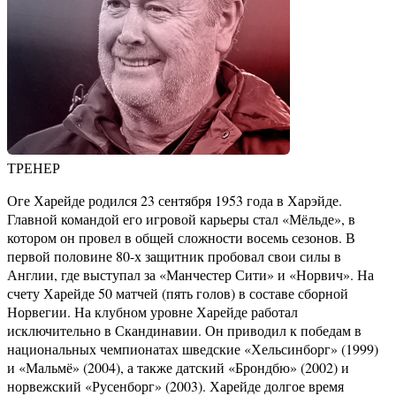
ТРЕНЕР
Оге Харейде родился 23 сентября 1953 года в Харэйде.
Главной командой его игровой карьеры стал «Мёльде», в
котором он провел в общей сложности восемь сезонов. В
первой половине 80-х защитник пробовал свои силы в
Англии, где выступал за «Манчестер Сити» и «Норвич». На
счету Харейде 50 матчей (пять голов) в составе сборной
Норвегии. На клубном уровне Харейде работал
исключительно в Скандинавии. Он приводил к победам в
национальных чемпионатах шведские «Хельсинборг» (1999)
и «Мальмё» (2004), а также датский «Брондбю» (2002) и
норвежский «Русенборг» (2003). Харейде долгое время