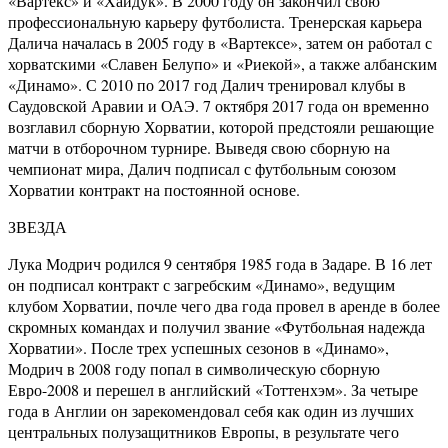
«Вартекс» и «Хайдук». В 2000 году он закончил свою
профессиональную карьеру футболиста. Тренерская карьера
Далича началась в 2005 году в «Вартексе», затем он работал с
хорватскими «Славен Белупо» и «Риекой», а также албанским
«Динамо». С 2010 по 2017 год Далич тренировал клубы в
Саудовской Аравии и ОАЭ. 7 октября 2017 года он временно
возглавил сборную Хорватии, которой предстояли решающие
матчи в отборочном турнире. Выведя свою сборную на
чемпионат мира, Далич подписал с футбольным союзом
Хорватии контракт на постоянной основе.
ЗВЕЗДА
Лука Модрич родился 9 сентября 1985 года в Задаре. В 16 лет
он подписал контракт с загребским «Динамо», ведущим
клубом Хорватии, почле чего два года провел в аренде в более
скромных командах и получил звание «Футбольная надежда
Хорватии». После трех успешных сезонов в «Динамо»,
Модрич в 2008 году попал в символическую сборную
Евро-2008 и перешел в английский «Тоттенхэм». За четыре
года в Англии он зарекомендовал себя как один из лучших
центральных полузащитников Европы, в результате чего