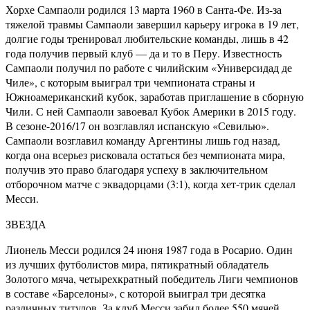
Хорхе Сампаоли родился 13 марта 1960 в Санта-Фе. Из-за
тяжелой травмы Сампаоли завершил карьеру игрока в 19 лет,
долгие годы тренировал любительские команды, лишь в 42
года получив первый клуб — да и то в Перу. Известность
Сампаоли получил по работе с чилийским «Универсидад де
Чиле», с которым выиграл три чемпионата страны и
Южноамериканский кубок, заработав приглашение в сборную
Чили. С ней Сампаоли завоевал Кубок Америки в 2015 году.
В сезоне-2016/17 он возглавлял испанскую «Севилью».
Сампаоли возглавил команду Аргентины лишь год назад,
когда она всерьез рисковала остаться без чемпионата мира,
получив это право благодаря успеху в заключительном
отборочном матче с эквадорцами (3:1), когда хет-трик сделал
Месси.
ЗВЕЗДА
Лионель Месси родился 24 июня 1987 года в Росарио. Один
из лучших футболистов мира, пятикратный обладатель
Золотого мяча, четырехкратный победитель Лиги чемпионов
в составе «Барселоны», с которой выиграл три десятка
различных титулов. За клуб Месси забил более 550 мячей,