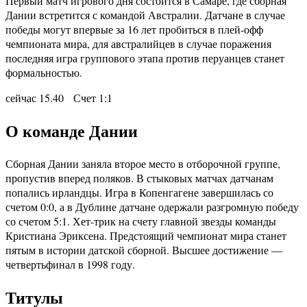
Первый матч игрового дня состоится в Самаре, где сборная
Дании встретится с командой Австралии. Датчане в случае
победы могут впервые за 16 лет пробиться в плей-офф
чемпионата мира, для австралийцев в случае поражения
последняя игра группового этапа против перуанцев станет
формальностью.
сейчас 15.40 Счет 1:1
О команде Дании
Сборная Дании заняла второе место в отборочной группе,
пропустив вперед поляков. В стыковых матчах датчанам
попались ирландцы. Игра в Копенгагене завершилась со
счетом 0:0, а в Дублине датчане одержали разгромную победу
со счетом 5:1. Хет-трик на счету главной звезды команды
Кристиана Эриксена. Предстоящий чемпионат мира станет
пятым в истории датской сборной. Высшее достижение —
четвертьфинал в 1998 году.
Титулы