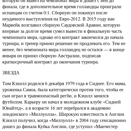
которую он вывел на чемпионат мира и дошел с ней до
финала, где в дополнительное время голландцы проиграли
испанцам со счетом 0:1. Сборную он покинул после
неудачного выступления на Евро-2012. В 2015 году ван
Марвейк возглавил сборную Саудовской Аравии, которую
впервые за долгое время сумел вывести в финальную часть
чемпионата мира, однако его контракт закончился до начала
турнира, и тренер принял решение не продлевать его. Тем не
менее, без чемпионата мира голландец не остался — в конце
января он принял сборную Австралии, подписав
краткосрочный контракт до окончания турнира.
ЗВЕЗДА
Тим Кэхилл родился 6 декабря 1979 года в Сиднее. Его мама,
уроженка Самоа, была категорически против того, чтобы ее
сын играл в травмоопасный регби, и Кэхилл занялся
футболом. Карьеру он начал в молодежном клубе «Сидней
Юнайтед», а в возрасте 16 лет перебрался в академию
лондонского «Миллуолла». Широкую известность в Англии
Кэхилл получил, когда «Миллуолл» в 2004 году сенсационно
дошел до финала Кубка Англии, где уступил «Манчестер