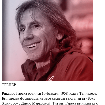
ТРЕНЕР
Рикардо Гарека родился 10 февраля 1958 года в Тапиалесе.
Был ярким форвардом, на заре карьеры выступая за «Боку
Хуниорс» с Диего Марадоной. Титулы Гарека выигрывал с