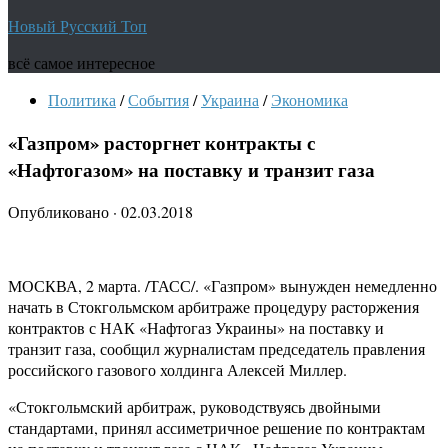
Новый Русский Топ
всё самое интересное
Политика
/
События
/
Украина
/
Экономика
«Газпром» расторгнет контракты с
«Нафтогазом» на поставку и транзит газа
Опубликовано
·
02.03.2018
МОСКВА, 2 марта. /ТАСС/. «Газпром» вынужден немедленно
начать в Стокгольмском арбитраже процедуру расторжения
контрактов с НАК «Нафтогаз Украины» на поставку и
транзит газа, сообщил журналистам председатель правления
российского газового холдинга Алексей Миллер.
«Стокгольмский арбитраж, руководствуясь двойными
стандартами, принял ассиметричное решение по контрактам