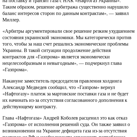
на поставку и транзит газа с НАК «Нафтогаз Украины».
Таким образом, решение арбитража существенно нарушило
баланс интересов сторон по данным контрактам», — заявил
Миллер.
«Арбитры аргументировали свое решение резким ухудшением
состояния украинской экономики. Мы категорически против
того, чтобы за наш счет решались экономические проблемы
Украины. В такой ситуации продолжение действия
контрактов для «Газпрома» является экономически
нецелесообразным и невыгодным», — подчеркнул глава
«Газпрома».
Накануне заместитель председателя правления холдинга
Александр Медведев сообщил, что «Газпром» вернул
«Нафтогазу» платеж за мартовские поставки газа и не будет
их начинать из-за отсутствия согласованного дополнения к
действующему контракту.
Глава «Нафтогаза» Андрей Коболев расценил это как отказ
«Газпрома» от исполнения решений суда. Он также заявил о
возникновении на Украине дефицита газа из-за отсутствия
поставок из РФ и необходимости ограничить потребление