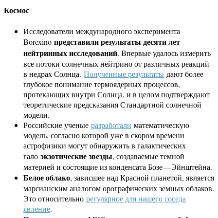
Космос
Исследователи международного эксперимента
представили результаты десяти лет
Borexino
нейтринных исследований
. Впервые удалось измерить
все потоки солнечных нейтрино от различных реакций
в недрах Солнца.
Полученные результаты
дают более
глубокое понимание термоядерных процессов,
протекающих внутри Солнца, и в целом подтверждают
теоретические предсказания Стандартной солнечной
модели.
Российские ученые
разработали
математическую
модель, согласно которой уже в скором времени
астрофизики могут обнаружить в галактических
экзотические звезды
гало
, создаваемые темной
материей и состоящие из конденсата Бозе — Эйнштейна.
Белое облако
, зависшее над Красной планетой, является
марсианским аналогом орографических земных облаков.
Это относительно
регулярное для нашего соседа
явление
.