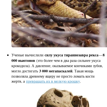
силу укуса тираннозавра рекса
8
Ученые вычислили
—
000 ньютонов
(это более чем в два раза сильнее укуса
крокодила). А давление, оказываемое кончиками зубов,
3 000 мегапаскалей
могло достигать
. Такая мощь
позволяла древнему ящеру не просто ломать кости
жертв, а
превращать их в мелкую крошку
.