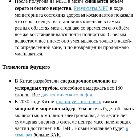
снижается объём
После полугода на МКС в мозге
серого и белого вещества
.
Результаты МРТ
в ходе
мониторинга состояния здоровья космонавтов показали,
что серого вещества становилось меньше в самых
разных областях мозга, однако со временем его объём
всё же восстанавливался почти полностью. С белым
веществом всё иначе: оно уменьшалось только в какой-
то определённой зоне, и по возвращении продолжало
уменьшаться.
Технологии будущего
сверхпрочное волокно из
В Китае разработали
углеродных трубок
, способное выдержать вес 160
слонов. Все
для космического лифта
.
самый
К 2030 году Китай
планирует построить
мощный в мире коллайдер
. Ускоритель будет обладать
мощностью в миллион электронвольт, а за десять лет
суммарная энергия в системе центра масс налетающих
частиц достигнет 100 ТэВ . Новый коллайдер будет
в
семь раз
больше БАК.