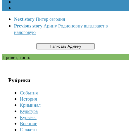
Next story
Питер сегодня
Previous story
Арину Родионовну вызывают в
налоговую
Привет, гость!
Рубрики
События
История
Криминал
Культура
Курьёзы
Военное
Гаджеты