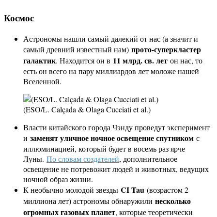
Космос
Астрономы нашли самый далекий от нас (а значит и
прото-суперкластер
самый древний известный нам)
галактик
11 млрд. св. лет
. Находится он в
он нас, то
есть он всего на пару миллиардов лет моложе нашей
Вселенной.
(ESO/L. Calçada & Olaga Cucciati et al.)
Власти китайского города Чэнду проведут эксперимент
заменят уличное ночное освещение спутником
и
с
иллюминацией, который будет в восемь раз ярче
Луны.
По словам создателей
, дополнительное
освещение не потревожит людей и животных, ведущих
ночной образ жизни.
CI Tau
К необычно молодой звезды
(возрастом 2
несколько
миллиона лет) астрономы обнаружили
огромных газовых планет
, которые теоретически