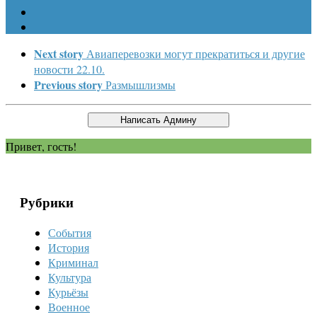
Next story
Авиаперевозки могут прекратиться и другие
новости 22.10.
Previous story
Размышлизмы
Привет, гость!
Рубрики
События
История
Криминал
Культура
Курьёзы
Военное