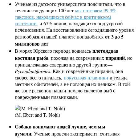
Ученые из датского университета подсчитали, что в
течение следующих 100 лет
мы потеряем 99.9%
таксонов, находящихся сейчас в критическом
состоянии,
и 67% видов, находящихся под угрозой
исчезновения. На восстановление сегодняшнего уровня
от 3 до 5
разнообразия нашей планете понадобится
миллионов лет
.
плотоядная
В морях Юрского периода водилась
костяная рыба
пираний
, похожая на современных
, но
принадлежащая совершенно другой группе —
Pycnodontiformes
. Как и современные пираньи, она
скорее всего питалась,
покусывая плавники
и тельца
местных обитателей, а не поглощая их целиком. В той
же зоне раскопок нашли немало скелетов рыб с
поврежденными плавниками.
(M. Ebert and T. Nohl)
Собаки понимают людей лучше, чем мы
думали.
Ученые провели эксперимент, считывая