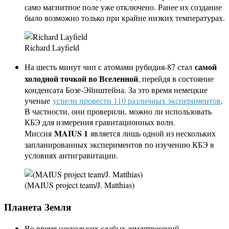
само магнитное поле уже отключено. Ранее их создание
было возможно только при крайне низких температурах.
Richard Layfield
самой
На шесть минут чип с атомами рубидия-87 стал
холодной точкой во Вселенной
, перейдя в состояние
конденсата Бозе-Эйнштейна. За это время немецкие
ученые
успели провести 110 различных экспериментов
.
В частности, они проверили, можно ли использовать
КБЭ для измерения гравитационных волн.
MAIUS 1
Миссия
является лишь одной из нескольких
запланированных экспериментов по изучению КБЭ в
условиях антигравитации.
(MAIUS project team/J. Matthias)
Планета Земля
Во время нескольких слабых землятресений