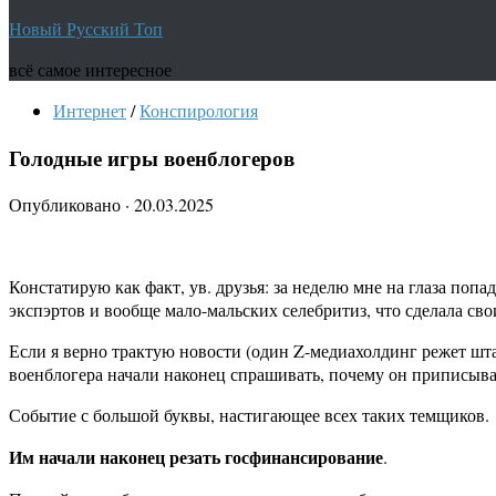
Новый Русский Топ
всё самое интересное
Интернет
/
Конспирология
Голодные игры военблогеров
Опубликовано
·
20.03.2025
Констатирую как факт, ув. друзья: за неделю мне на глаза попа
экспэртов и вообще мало-мальских селебритиз, что сделала св
Если я верно трактую новости (один Z-медиахолдинг режет шт
военблогера начали наконец спрашивать, почему он приписывает
Событие с большой буквы, настигающее всех таких темщиков.
Им начали наконец резать госфинансирование
.