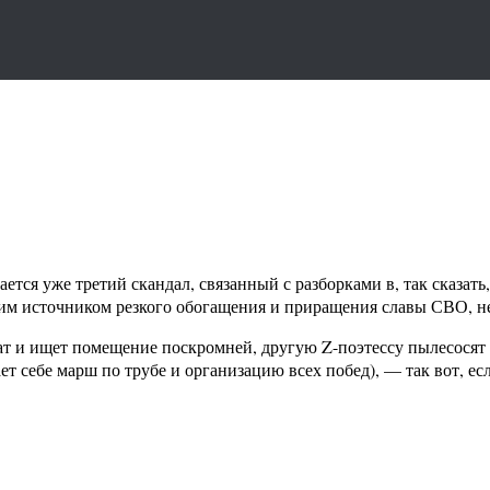
дается уже третий скандал, связанный с разборками в, так сказат
оим источником резкого обогащения и приращения славы СВО, не
ат и ищет помещение поскромней, другую Z-поэтессу пылесосят 
 себе марш по трубе и организацию всех побед), — так вот, есл