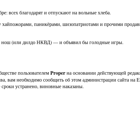
бре: всех благодарят и отпускают на вольные хлеба.
жду хайпожорами, паникёрами, шизопатриотами и прочими прод
ий нош (или дилдо НКВД) — и объявил бы голодные игры.
Proper
бществе пользователем
на основании действующей реда
ава, вам необходимо сообщить об этом администрации сайта на
 сроки устранено, виновные наказаны.