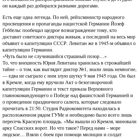
он каждый раз добирался разными дорогами.
Есть еще одна легенда. По ней, рейхсминистр народного
просвещения и пропаганды нацистской Германии Йозеф
Геббельс пообещал щедрое вознаграждение тому, кто
доставит советского диктора живым, а последний на весь мир
объявит о капитуляции СССР. Левитан же в 1945-м объявил о
капитуляции Германии.
«Чуть было не случившийся страшный позор…»
То, что внешность Юрия Левитана хранилась в строжайшей
тайне – о том, как выглядит диктор №1, знали лишь немногие,
— едва не сыграло с ним злую шутку 9 мая 1945 года. Он был
в Кремле, когда ему вручили Акт о безоговорочной
капитуляции Германии и текст приказа Верховного
главнокомандующего о Победе над фашистской Германией и
о проведении праздничного салюта, которые следовало
прочитать в 21:50. Студия Радиокомитета находилась в
расположенном рядом ГУМе и необходимо было всего лишь
пересечь Красную площадь. «Мы вышли из Кремля, миновали
арку Спасских ворот. Но что такое? Перед нами – море
людское… Взяли с боем при помощи милиции и солдат