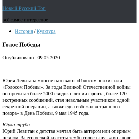
Новый Русский Топ
всё самое интересное
История
/
Культура
Голос Победы
Опубликовано
·
09.05.2020
Юрия Левитана многие называют «Голосом эпохи» или
«Голосом Победы». За годы Великой Отечественной войны
он прочитал более 2000 сводок с линии фронта, более 120
экстренных сообщений, стал невольным участником одной
секретной операции, а также едва избежал «страшного
позора» в День Победы, 9 мая 1945 года.
Юрка-труба
Юрий Левитан с детства мечтал быть актером или оперным
певцом. За его редкой красоты тембр голоса друзья во дворе