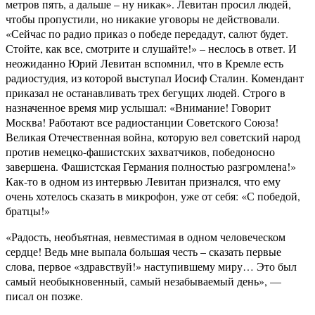
метров пять, а дальше – ну никак». Левитан просил людей,
чтобы пропустили, но никакие уговоры не действовали.
«Сейчас по радио приказ о победе передадут, салют будет.
Стойте, как все, смотрите и слушайте!» – неслось в ответ. И
неожиданно Юрий Левитан вспомнил, что в Кремле есть
радиостудия, из которой выступал Иосиф Сталин. Комендант
приказал не останавливать трех бегущих людей. Строго в
назначенное время мир услышал: «Внимание! Говорит
Москва! Работают все радиостанции Советского Союза!
Великая Отечественная война, которую вел советский народ
против немецко-фашистских захватчиков, победоносно
завершена. Фашистская Германия полностью разгромлена!»
Как-то в одном из интервью Левитан признался, что ему
очень хотелось сказать в микрофон, уже от себя: «С победой,
братцы!»
«Радость, необъятная, невместимая в одном человеческом
сердце! Ведь мне выпала большая честь – сказать первые
слова, первое «здравствуй!» наступившему миру… Это был
самый необыкновенный, самый незабываемый день», —
писал он позже.