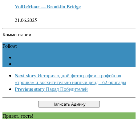
VolDeMaar — Brooklin Bridge
21.06.2025
Комментарии
Follow:
Next story
История одной фотографии: трофейная
«тройка» и восхитительно наглый рейд 162 бригады
Previous story
Парад Победителей
Привет, гость!