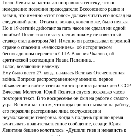
Голос Левитана настолько понравился генсеку, что он
немедленно позвонил председателю Всесоюзного радио и
заявил, что именно «этот голос» должен читать его доклад на
следующий день. Отказать вождю, конечно же, было нельзя.
Но и 19-летний дебютант за пять часов не сделал ни одной
ошибки! После этого выступления никому не известный
стажер стал диктором №1. Именно он рассказывал огромной
стране о спасении «челюскинцев», об историческом
беспосадочном перелете в США Валерия Чкалова, об
арктической экспедиции Ивана Папанина…
Голос, вселяющий надежду
Ему было всего 27, когда началась Великая Отечественная
война. Вопреки распространенному мнению, первое
объявление о войне зачитал министр иностранных дел СССР
Вячеслав Молотов. Юрий Левитан спустя несколько часов
повторил текст. В то воскресенье он был на работе с самого
утра. Вспоминал потом, что когда срочно вызвали на работу,
его поразили растерянные лица сослуживцев и
неумолкающие телефоны. Когда в полдень пришло время
зачитывать правительственное сообщение, сердце Юрия
Левитана бешено колотилось: «Душили гнев и ненависть к