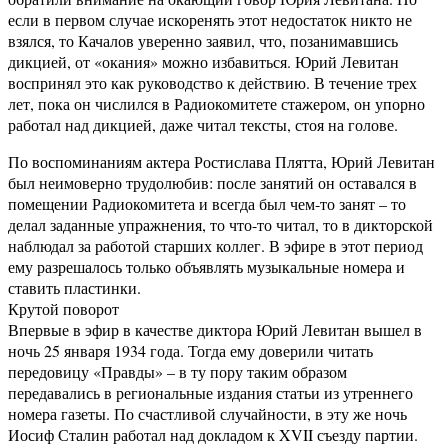
если в первом случае искоренять этот недостаток никто не
взялся, то Качалов уверенно заявил, что, позанимавшись
дикцией, от «окания» можно избавиться. Юрий Левитан
воспринял это как руководство к действию. В течение трех
лет, пока он числился в Радиокомитете стажером, он упорно
работал над дикцией, даже читал тексты, стоя на голове.
По воспоминаниям актера Ростислава Плятта, Юрий Левитан
был неимоверно трудолюбив: после занятий он оставался в
помещении Радиокомитета и всегда был чем-то занят – то
делал заданные упражнения, то что-то читал, то в дикторской
наблюдал за работой старших коллег. В эфире в этот период
ему разрешалось только объявлять музыкальные номера и
ставить пластинки.
Крутой поворот
Впервые в эфир в качестве диктора Юрий Левитан вышел в
ночь 25 января 1934 года. Тогда ему доверили читать
передовицу «Правды» – в ту пору таким образом
передавались в региональные издания статьи из утреннего
номера газеты. По счастливой случайности, в эту же ночь
Иосиф Сталин работал над докладом к XVII съезду партии.