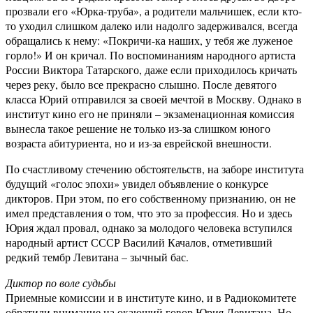
прозвали его «Юрка-труба», а родители мальчишек, если кто-
то уходил слишком далеко или надолго задерживался, всегда
обращались к нему: «Покричи-ка наших, у тебя же луженое
горло!» И он кричал. По воспоминаниям народного артиста
России Виктора Татарского, даже если приходилось кричать
через реку, было все прекрасно слышно. После девятого
класса Юрий отправился за своей мечтой в Москву. Однако в
институт кино его не приняли – экзаменационная комиссия
вынесла такое решение не только из-за слишком юного
возраста абитуриента, но и из-за еврейской внешности.
По счастливому стечению обстоятельств, на заборе института
будущий «голос эпохи» увидел объявление о конкурсе
дикторов. При этом, по его собственному признанию, он не
имел представления о том, что это за профессия. Но и здесь
Юрия ждал провал, однако за молодого человека вступился
народный артист СССР Василий Качалов, отметивший
редкий тембр Левитана – зычный бас.
Диктор по воле судьбы
Приемные комиссии и в институте кино, и в Радиокомитете
обратили внимание на окающий говор Юрия Левитана. Но