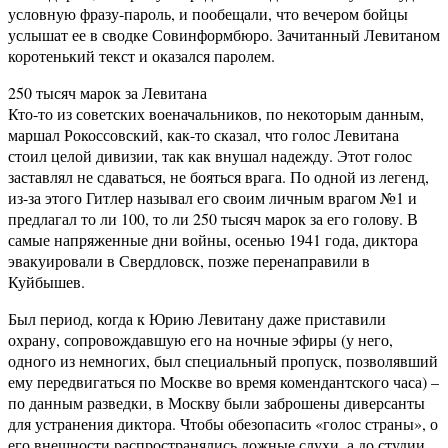
условную фразу-пароль, и пообещали, что вечером бойцы
услышат ее в сводке Совинформбюро. Зачитанный Левитаном
коротенький текст и оказался паролем.
250 тысяч марок за Левитана
Кто-то из советских военачальников, по некоторым данным,
маршал Рокоссовский, как-то сказал, что голос Левитана
стоил целой дивизии, так как внушал надежду. Этот голос
заставлял не сдаваться, не бояться врага. По одной из легенд,
из-за этого Гитлер называл его своим личным врагом №1 и
предлагал то ли 100, то ли 250 тысяч марок за его голову. В
самые напряженные дни войны, осенью 1941 года, диктора
эвакуировали в Свердловск, позже перенаправили в
Куйбышев.
Был период, когда к Юрию Левитану даже приставили
охрану, сопровождавшую его на ночные эфиры (у него,
одного из немногих, был специальный пропуск, позволявший
ему передвигаться по Москве во время комендантского часа) –
по данным разведки, в Москву были заброшены диверсанты
для устранения диктора. Чтобы обезопасить «голос страны», о
его внешности распространялись ложные слухи, а до студии