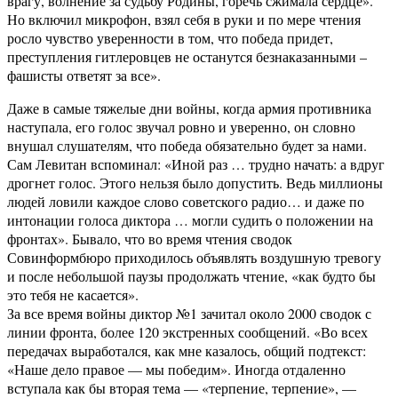
врагу, волнение за судьбу Родины, горечь сжимала сердце».
Но включил микрофон, взял себя в руки и по мере чтения
росло чувство уверенности в том, что победа придет,
преступления гитлеровцев не останутся безнаказанными –
фашисты ответят за все».
Даже в самые тяжелые дни войны, когда армия противника
наступала, его голос звучал ровно и уверенно, он словно
внушал слушателям, что победа обязательно будет за нами.
Сам Левитан вспоминал: «Иной раз … трудно начать: а вдруг
дрогнет голос. Этого нельзя было допустить. Ведь миллионы
людей ловили каждое слово советского радио… и даже по
интонации голоса диктора … могли судить о положении на
фронтах». Бывало, что во время чтения сводок
Совинформбюро приходилось объявлять воздушную тревогу
и после небольшой паузы продолжать чтение, «как будто бы
это тебя не касается».
За все время войны диктор №1 зачитал около 2000 сводок с
линии фронта, более 120 экстренных сообщений. «Во всех
передачах выработался, как мне казалось, общий подтекст:
«Наше дело правое — мы победим». Иногда отдаленно
вступала как бы вторая тема — «терпение, терпение», —