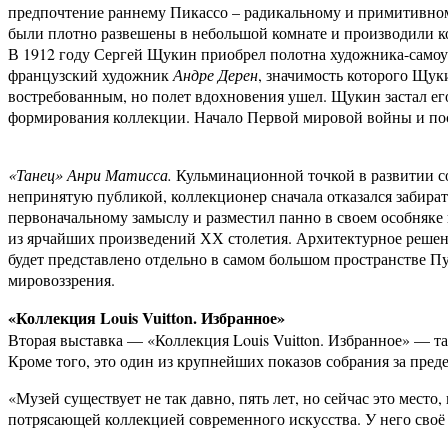
предпочтение раннему Пикассо – радикальному и примитивном
были плотно развешены в небольшой комнате и производили ко
В 1912 году Сергей Щукин приобрел полотна художника-само
французский художник
Андре Дерен
, значимость которого Щуки
востребованным, но полет вдохновения ушел. Щукин застал ег
формирования коллекции. Начало Первой мировой войны и по
«Танец» Анри Матисса.
Кульминационной точкой в развитии со
непринятую публикой, коллекционер сначала отказался забират
первоначальному замыслу и разместил панно в своем особняке
из ярчайших произведений ХХ столетия. Архитектурное решени
будет представлено отдельно в самом большом пространстве Пу
мировоззрения.
«Коллекция Louis Vuitton. Избранное»
Вторая выставка — «Коллекция Louis Vuitton. Избранное» — т
Кроме того, это один из крупнейших показов собрания за пре
«Музей существует не так давно, пять лет, но сейчас это мес
потрясающей коллекцией современного искусства. У него своё