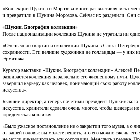
«Коллекции Щукина и Морозова много раз выставлялись вместе
и превратили в Щукина-Морозова. Сейчас их разделили. Они 
«Щукин. Биография коллекции»
После национализации коллекция Щукина не утратила ни одного
«Очень много картин из коллекции Щукина в Санкт-Петербурге
сохранности. Эти великие художники не голландцы — у них не
Эрмитажа.
Куратор выставки «Щукин. Биография коллекции» Алексей Пету
развивается коллекция параллельно его жизненному пути. Щук
завершил карьеру как человек, понимающий свою работу колл
искусства».
Бывший директор, а теперь почётный президент Пушкинского м
искусства, хранители сделали очень многое, чтобы шедевры не 
юридическая коллизия.
«Было ужасное постановление не о закрытии того музея, а о ли
от вашей головы: вы можете решить, что его можно сжечь, его
не могли ликвидировать эти сокровища. Менялись времена. Пр