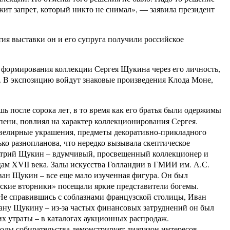
ежит запрет, который никто не снимал», — заявила президент
я выставки он и его супруга получили российское
ю формирования коллекции Сергея Щукина через его личность,
а. В экспозицию войдут знаковые произведения Клода Моне,
ь после сорока лет, в то время как его братья были одержимы
пени, повлиял на характер коллекционирования Сергея.
велирные украшения, предметы декоративно-прикладного
ько разнопланова, что нередко вызывала скептическое
митрий Щукин – вдумчивый, просвещенный коллекционер и
цам XVII века. Залы искусства Голландии в ГМИИ им. А.С.
ан Щукин – все еще мало изученная фигура. Он был
ские вторники» посещали яркие представители богемы.
Не справившись с соблазнами французской столицы, Иван
ану Щукину – из-за частых финансовых затруднений он был
их утраты – в каталогах аукционных распродаж.
оды собирательства демонстрирует диапазон интересов,