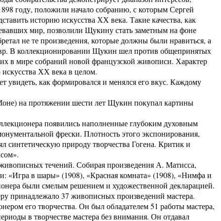
898 году, положили начало собранию, с которым Сергей
тавить историю искусства ХХ века. Такие качества, как
оевавших мир, позволили Щукину стать заметным на фоне
ретал не те произведения, которые должны были нравиться, а
аневр. В коллекционировании Щукин шел против общепринятых
ших в мире собраний новой французской живописи. Характер
 искусства ХХ века в целом.
ет увидеть, как формировался и менялся его вкус. Каждому
 Моне) на протяжении шести лет Щукин покупал картины
 коллекционера появились наполненные глубоким духовным
монументальной фрески. Плотность этого экспонирования,
нял синтетическую природу творчества Гогена. Критик и
асом».
 живописных течений. Собирая произведения А. Матисса,
: «Игра в шары» (1908), «Красная комната» (1908), «Нимфа и
ционера были смелым решением и художественной декларацией.
еру принадлежало 37 живописных произведений мастера.
нером его творчества. Он был обладателем 51 работы мастера,
ериоды в творчестве мастера без внимания. Он отдавал