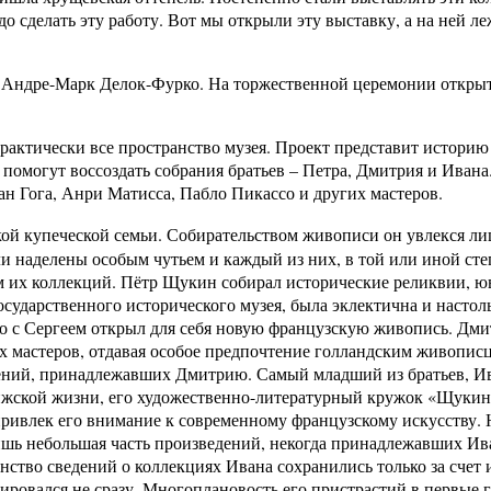
адо сделать эту работу. Вот мы открыли эту выставку, а на ней л
 Андре-Марк Делок-Фурко. На торжественной церемонии открыти
рактически все пространство музея. Проект представит истори
 помогут воссоздать собрания братьев – Петра, Дмитрия и Иван
ан Гога, Анри Матисса, Пабло Пикассо и других мастеров.
ой купеческой семьи. Собирательством живописи он увлекся лиш
 наделены особым чутьем и каждый из них, в той или иной сте
 их коллекций. Пётр Щукин собирал исторические реликвии, ю
осударственного исторического музея, была эклектична и настол
но с Сергеем открыл для себя новую французскую живопись. Д
ых мастеров, отдавая особое предпочтение голландским живопис
ений, принадлежавших Дмитрию. Самый младший из братьев, Ив
ижской жизни, его художественно-литературный кружок «Щукин
привлек его внимание к современному французскому искусству. 
лишь небольшая часть произведений, некогда принадлежавших Ив
ство сведений о коллекциях Ивана сохранились только за счет 
ровался не сразу. Многоплановость его пристрастий в первые г