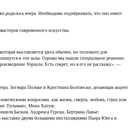
во родилось вчера. Необходимо подчёркивать, что оно имеет
мастеров современного искусства.
оторая выставляется здесь обычно, но тесновато для
впишутся в эти залы. Однако мы нашли специальное решение,
роизведение Уорхола. Есть секрет, но я его не расскажу», —
тера, Зигмара Польке и Кристиана Болтански, делающая акцент
ловеческими вопросами, как жизнь, смерть, любовь, страх или
анг Тильманс, Мона Хатум;
шеля Баския, Андреаса Гурски, Бертрана Лавье;
 на выставке двумя большими инсталляциями Пьера Юига и