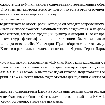
зможность для публики увидеть одновременно великолепные обр
то визитная карточка всего лучшего, что есть в этой огромной
сленный коллекционерский подход.
уратор выставки:
 подчеркивает важность роли, которую он отводит современному 
ъединяет их скорее схожесть эмоционального воздействия, а не 
сте жанров, гендеров, традиций, культур и истории. В то же вр
и, скульптуре, фотографии, кино, инсталляциях. Выставка знако
оянно развивающейся Коллекции. При выборе экспонатов, мы у
X веков и радикально отличается от здания Фрэнка Гери в Пари
менно с масштабной экспозицией «Щукин. Биография коллекции»
ставки знаковых собраний помогут зрителям проследить сходст
але XX и XXI веков. К выставке издан каталог, подготовлены 
рики XIX–XX веков вновь будет открыта для публики с конца ок
Linda
бществе пользователем
на основании действующей редак
ам необходимо сообщить об этом администрации сайта на EMAI
 сроки устранено, виновные наказаны.