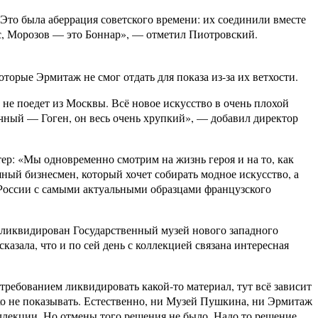
то была аберрация советского времени: их соединили вместе
с, Морозов — это Боннар», — отметил Пиотровский.
орые Эрмитаж не смог отдать для показа из-за их ветхости.
не поедет из Москвы. Всё новое искусство в очень плохой
чный — Гоген, он весь очень хрупкий», — добавил директор
р: «Мы одновременно смотрим на жизнь героя и на то, как
ый бизнесмен, который хочет собирать модное искусство, а
России с самыми актуальными образцами французского
л ликвидирован Государственный музей нового западного
азала, что и по сей день с коллекцией связана интересная
 требованием ликвидировать какой-то материал, тут всё зависит
ько не показывать. Естественно, ни Музей Пушкина, ни Эрмитаж
ллекции. Но отмены того решения не было. Надо то решение