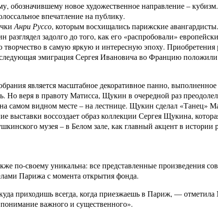
у, обозначившему новое художественное направление – кубизм
лоссальное впечатление на публику.
учки
Анри Руссо
, которым восхищались парижские авангардисты
н разглядел задолго до того, как его «распробовали» европейск
о творчество в самую яркую и интересную эпоху. Приобретения р
следующая эмиграция Сергея Ивановича во Францию положили к
брания является масштабное декоративное панно, выполненное 
ь. Но веря в правоту Матисса, Щукин в очередной раз преодолел
 на самом видном месте – на лестнице. Щукин сделал «Танец» М
е выставки воссоздает образ коллекции Сергея Щукина, которая
шкинского музея – в Белом зале, как главный акцент в истории
акже по-своему уникальна: все представленные произведения со
делами Парижа с момента открытия фонда.
то, куда приходишь всегда, когда приезжаешь в Париж, — отмети
 понимание важного и существенного».