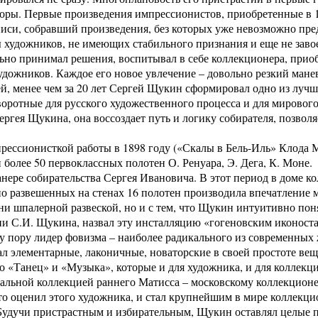
оры. Первые произведения импрессионистов, приобретенные в 1
и, собравший произведения, без которых уже невозможно предс
ты художников, не имеющих стабильного признания и еще не зав
ьно принимал решения, воспитывал в себе коллекционера, приоб
х художников. Каждое его новое увлечение – довольно резкий м
й, менее чем за 20 лет Сергей Щукин сформировал одно из луч
ротные для русского художественного процесса и для мирового
ргея Щукина, она воссоздает путь и логику собирателя, позволя
прессионисткой работы в 1898 году («Скалы в Бель-Иль» Клода
более 50 первоклассных полотен О. Ренуара, Э. Дега, К. Моне.
анере собирательства Сергея Ивановича. В этот период в доме
о развешенных на стенах 16 полотен производила впечатление 
мени шпалерной развеской, но и с тем, что Щукин интуитивно по
ии С.И. Щукина, назвал эту инсталляцию «гогеновским иконост
у пору лидер фовизма – наиболее радикального из современных
 элементарные, лаконичные, новаторские в своей простоте вещи
но «Танец» и «Музыка», которые и для художника, и для коллек
альной коллекцией раннего Матисса – московскому коллекцион
то оценил этого художника, и стал крупнейшим в мире коллекцио
. Будучи пристрастным и избирательным, Щукин оставлял целые п