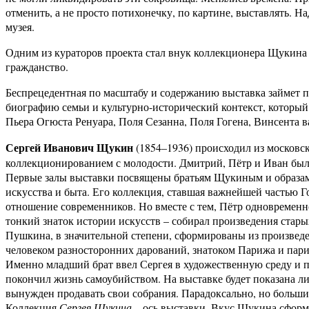
отменить, а не просто потихонечку, по картине, выставлять. Н
музея.
Одним из кураторов проекта стал внук коллекционера Щукина
гражданство.
Беспрецедентная по масштабу и содержанию выставка займет п
биографию семьи и культурно-исторический контекст, который
Пьера Огюста Ренуара, Поля Сезанна, Поля Гогена, Винсента в
Сергей Иванович Щукин
(1854–1936) происходил из московск
коллекционированием с молодости. Дмитрий, Пётр и Иван были
Первые залы выставки посвящены братьям Щукиным и образам
искусства и быта. Его коллекция, ставшая важнейшей частью Г
отношение современников. Но вместе с тем, Пётр одновремен
тонкий знаток истории искусств – собирал произведения стар
Пушкина, в значительной степени, сформированы из произвед
человеком разносторонних дарований, знатоком Парижа и пар
Именно младший брат ввел Сергея в художественную среду и 
покончил жизнь самоубийством. На выставке будет показана 
вынужден продавать свои собрания. Парадоксально, но большин
Коллекция
Сергея Щукина
– ось выставки. Вкус Щукина сформи