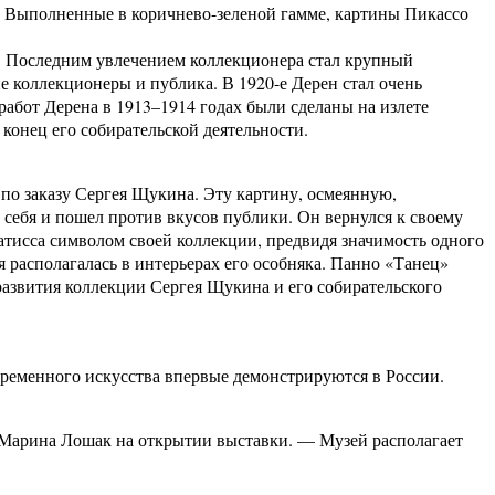
. Выполненные в коричнево-зеленой гамме, картины Пикассо
. Последним увлечением коллекционера стал крупный
ие коллекционеры и публика. В 1920-е Дерен стал очень
абот Дерена в 1913–1914 годах были сделаны на излете
онец его собирательской деятельности.
по заказу Сергея Щукина. Эту картину, осмеянную,
 себя и пошел против вкусов публики. Он вернулся к своему
атисса символом своей коллекции, предвидя значимость одного
 располагалась в интерьерах его особняка. Панно «Танец»
 развития коллекции Сергея Щукина и его собирательского
временного искусства впервые демонстрируются в России.
ла Марина Лошак на открытии выставки. — Музей располагает