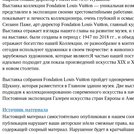
Выставка коллекции Fondation Louis Vuitton — уникальная во
представлен в экспозиции своими хрестоматийными работами. Э
показывает и личность коллекционера, очень глубокий и осмы
Сюзанн Паже, арт-директор Fondation Louis Vuitton, главный к
Выставка отражает взгляды нашего главы на развитие музея, и
на выставке, были созданы в период с 1947 по 2018 гг., и об
отражают богатство нашей Коллекции, ее разнообразие в контек
сегодня используют художники в своем творчестве: в живопис
зарубежных художников, которые являютсЯ частью нашей пост
идеально подходит для показа произведений искусства XIX и X
в новом столетии.
Выставка собрания Fondation Louis Vuitton пройдет одновре
Щукину, которая разместится в Главном здании музея. Две вы
подходов к коллекционированию современного искусства в нач
Постоянная экспозиция Галереи искусства стран Европы и Аме
Источник материала
Настоящий материал самостоятельно опубликован в нашем соо
публикация нарушает ваши авторские и/или смежные права, в
содержащей спорный материал. Нарушение будет в кратчайшие