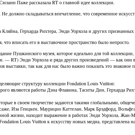
 Сюзанн Паже рассказала RT о главной идее коллекции.
. Не должно складываться впечатление, что современное искусст
Кляйна, Герхарда Рихтера, Энди Уорхола и других признанных 
 что вписать его в выставочное пространство было непросто.
ание Пушкинского музея, которое идеально для той коллекции, к
ин. — RT) Энди Уорхола и ряда других произведений — как они 
ов выставки, так как для нас было важно показать это знаковое п
еляющие структуру коллекции Fondation Louis Vuitton:
рого являются работы Дэна Флавина, Таситы Дин, Герхарда Рих
торые в своем творчестве задаются такими глобальными, общече
саже, Иза Генцкен, Маурицио Каттелан, Марк Брэдфорд, Вольфг
ной жизни, находит выражение в работах Энди Уорхола, Жан-Ми
ondation Louis Vuitton к искусству новых медиа, представлена