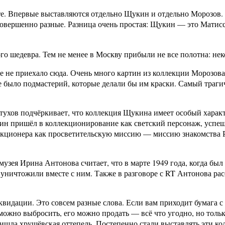
. Впервые выставляются отдельно Щукин и отдельно Морозов. Э
совершенно разные. Разница очень простая: Щукин — это Матис
 шедевра. Тем не менее в Москву прибыли не все полотна: некот
 не приехало сюда. Очень много картин из коллекции Морозова 
 было подмастерий, которые делали бы им краски. Самый траги
хов подчёркивает, что коллекция Щукина имеет особый характе
ин пришёл в коллекционирование как светский персонаж, успешн
екционера как просветительскую миссию — миссию знакомства 
узея Ирина Антонова считает, что в марте 1949 года, когда бы
уничтожили вместе с ним. Также в разговоре с RT Антонова расск
квидации. Это совсем разные слова. Если вам приходит бумага с
 можно выбросить, его можно продать — всё что угодно, но тол
ишла хрущёвская оттепель. Постепенно стали выставлять эти ко