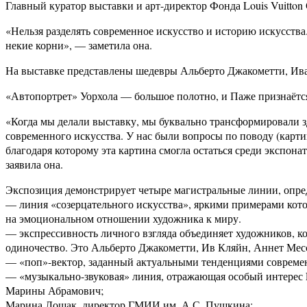
Главный куратор выставки и арт-директор Фонда Louis Vuitton
«Нельзя разделять современное искусство и историю искусства
некие корни», — заметила она.
На выставке представлены шедевры Альберто Джакометти, Ива 
«Автопортрет» Уорхола — большое полотно, и Паже признаётся,
«Когда мы делали выставку, мы буквально трансформировали зд
современного искусства. У нас были вопросы по поводу (карт
благодаря которому эта картина смогла остаться среди экспонат
заявила она.
Экспозиция демонстрирует четыре магистральные линии, опред
— линия «созерцательного искусства», яркими примерами кото
на эмоциональном отношении художника к миру.
— экспрессивность личного взгляда объединяет художников, ко
одиночество. Это Альберто Джакометти, Ив Кляйн, Аннет Мес
— «поп»-вектор, заданный актуальными тенденциями современ
— «музыкально-звуковая» линия, отражающая особый интерес F
Марины Абрамович;
Марина Лошак, директор ГМИИ им. А.С. Пушкина: