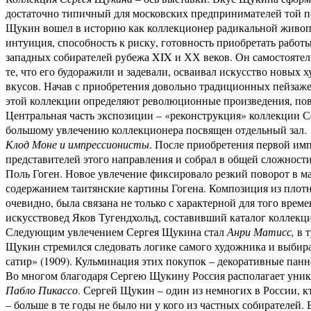
достаточно типичный для московских предпринимателей той п
Щукин вошел в историю как коллекционер радикальной живопис
интуиция, способность к риску, готовность приобретать рабо
западных собирателей рубежа XIX и ХХ веков. Он самостоятел
те, что его будоражили и задевали, осваивал искусство новы
вкусов. Начав с приобретения довольно традиционных пейзаже
этой коллекции определяют революционные произведения, пово
Центральная часть экспозиции – «реконструкция» коллекции Се
большому увлечению коллекционера посвящен отдельный зал.
Клод Моне и импрессионисты
. После приобретения первой им
представителей этого направления и собрал в общей сложности 
Поль Гоген. Новое увлечение фиксировало резкий поворот в м
содержанием таитянские картины Гогена. Композиция из плотн
очевидно, была связана не только с характерной для того вре
искусствовед Яков Тугендхольд, составивший каталог коллекц
Следующим увлечением Сергея Щукина стал
Анри Матисс,
в т
Щукин стремился следовать логике самого художника и выбирал
сатир» (1909). Кульминация этих покупок – декоративные пан
Во многом благодаря Сергею Щукину Россия располагает уник
Пабло Пикассо
. Сергей Щукин – один из немногих в России, к
– больше в те годы не было ни у кого из частных собирателей