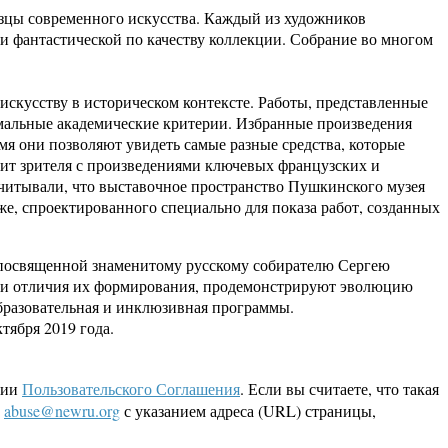
азцы современного искусства. Каждый из художников
 и фантастической по качеству коллекции. Собрание во многом
искусству в историческом контексте. Работы, представленные
формальные академические критерии. Избранные произведения
емя они позволяют увидеть самые разные средства, которые
мит зрителя с произведениями ключевых французских и
читывали, что выставочное пространство Пушкинского музея
же, спроектированного специально для показа работ, созданных
, посвященной знаменитому русскому собирателю Сергею
ва и отличия их формирования, продемонстрируют эволюцию
образовательная и инклюзивная программы.
тября 2019 года.
ции
Пользовательского Соглашения
. Если вы считаете, что такая
L
abuse@newru.org
с указанием адреса (URL) страницы,