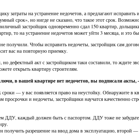
ку затраты на устранение недочетов, а предлагают исправить и
умный срок», но нигде не сказано, что такое этот срок. Возможн
риличный застройщик одновременно сдал 150 квартир, дольщики
ртир, то на устранение недочетов может уйти 3 месяца, и это бы
не получили. Чтобы исправить недочеты, застройщик сам догово
асит вас на повторную приемку.
 но дефектный акт с застройщиком таки составили, то ждите зво
можете открыть квартиру строителям.
ключи, в вашей квартире нет недочетов, вы подписали акты,
к сроки — у вас появляется право на неустойку. Обнаружите в к
 просрочки и недочеты, застройщики научатся качественно стро
шем ДДУ, каждый должен быть с паспортом. ДДУ тоже не забудьте
иру.
н получить разрешение на ввод дома в эксплуатацию, второй — 