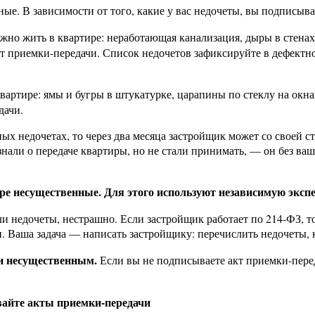
ые. В зависимости от того, какие у вас недочеты, вы подписыв
жно жить в квартире: неработающая канализация, дыры в стенах 
 приемки-передачи. Список недочетов зафиксируйте в дефектном
вартире: ямы и бугры в штукатурке, царапины по стеклу на окн
дачи.
х недочетах, то через два месяца застройщик может со своей с
нали о передаче квартиры, но не стали принимать, — он без ваше
ре несущественные. Для этого используют независимую эксп
 недочеты, нестрашно. Если застройщик работает по 214-ФЗ, то
 Ваша задача — написать застройщику: перечислить недочеты, к
ли несущественным.
Если вы не подписываете акт приемки-перед
вайте акты приемки-передачи