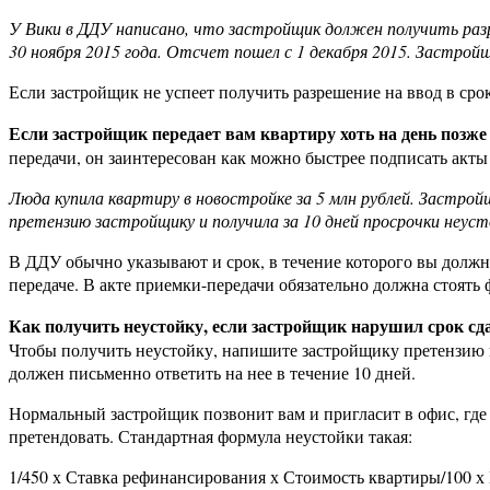
У Вики в ДДУ написано, что застройщик должен получить разр
30 ноября 2015 года. Отсчет пошел с 1 декабря 2015. Застрой
Если застройщик не успеет получить разрешение на ввод в срок
Если застройщик передает вам квартиру хоть на день позже
передачи, он заинтересован как можно быстрее подписать акты
Люда купила квартиру в новостройке за 5 млн рублей. Застрой
претензию застройщику и получила за 10 дней просрочки неусто
В ДДУ обычно указывают и срок, в течение которого вы должны
передаче. В акте приемки-передачи обязательно должна стоять
Как получить неустойку, если застройщик нарушил срок сд
Чтобы получить неустойку, напишите застройщику претензию в
должен письменно ответить на нее в течение 10 дней.
Нормальный застройщик позвонит вам и пригласит в офис, где 
претендовать. Стандартная формула неустойки такая:
1/450 х Ставка рефинансирования х Стоимость квартиры/100 х