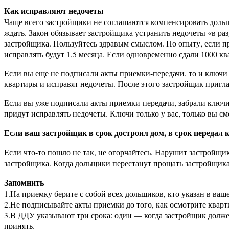
Как исправляют недочеты
Чаще всего застройщики не соглашаются компенсировать дольщи
ждать. Закон обязывает застройщика устранить недочеты «в раз
застройщика. Пользуйтесь здравым смыслом. По опыту, если п
исправлять будут 1,5 месяца. Если одновременно сдали 1000 ква
Если вы еще не подписали акты приемки-передачи, то и ключи 
квартиры и исправят недочеты. После этого застройщик пригл
Если вы уже подписали акты приемки-передачи, забрали ключи,
придут исправлять недочеты. Ключи только у вас, только вы с
Если ваш застройщик в срок достроил дом, в срок передал 
Если что-то пошло не так, не огорчайтесь. Нарушит застройщи
застройщика. Когда дольщики перестанут прощать застройщикам
Запомнить
1.На приемку берите с собой всех дольщиков, кто указан в ва
2.Не подписывайте акты приемки до того, как осмотрите кварт
3.В ДДУ указывают три срока: один — когда застройщик долже
принять.