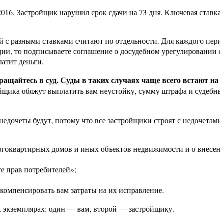
2016. Застройщик нарушил срок сдачи на 73 дня. Ключевая ставк
ей с разными ставками считают по отдельности. Для каждого пе
ии, то подписываете соглашение о досудебном урегулировании с
латит деньги.
ращайтесь в суд. Суды в таких случаях чаще всего встают н
ойщика обяжут выплатить вам неустойку, сумму штрафа и судебн
недочеты будут, потому что все застройщики строят с недочета
ногоквартирных домов и иных объектов недвижимости и о внесе
те прав потребителей»;
компенсировать вам затраты на их исправление.
ух экземплярах: один — вам, второй — застройщику.