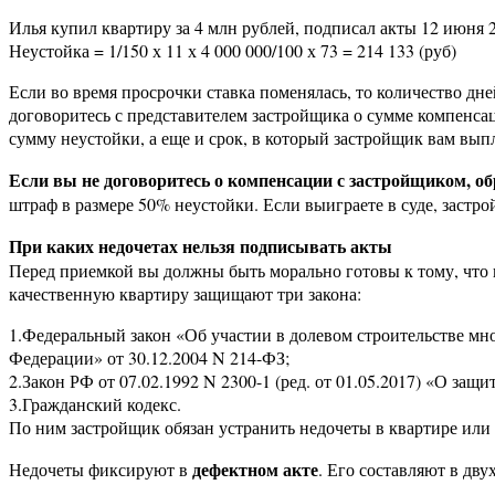
Илья купил квартиру за 4 млн рублей, подписал акты 12 июня 
Неустойка = 1/150 х 11 х 4 000 000/100 х 73 = 214 133 (руб)
Если во время просрочки ставка поменялась, то количество дн
договоритесь с представителем застройщика о сумме компенсац
сумму неустойки, а еще и срок, в который застройщик вам вып
Если вы не договоритесь о компенсации с застройщиком, об
штраф в размере 50% неустойки. Если выиграете в суде, застр
При каких недочетах нельзя подписывать акты
Перед приемкой вы должны быть морально готовы к тому, что 
качественную квартиру защищают три закона:
1.Федеральный закон «Об участии в долевом строительстве м
Федерации» от 30.12.2004 N 214-ФЗ;
2.Закон РФ от 07.02.1992 N 2300-1 (ред. от 01.05.2017) «О защи
3.Гражданский кодекс.
По ним застройщик обязан устранить недочеты в квартире или 
дефектном акте
Недочеты фиксируют в
. Его составляют в дв