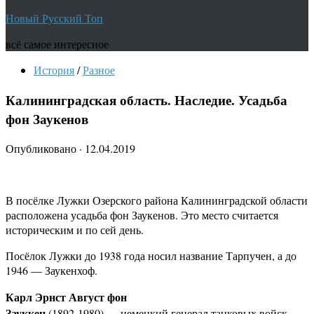
Новый Русский Топ
всё самое интересное
История
/
Разное
Калининградская область. Наследие. Усадьба
фон Заукенов
Опубликовано
·
12.04.2019
В посёлке Лужки Озерского района Калининградской области
расположена усадьба фон Заукенов. Это место считается
историческим и по сей день.
Посёлок Лужки до 1938 года носил название Тарпучен, а до
1946 — Заукенхоф.
Карл Эрнст Август фон
Зауккен
(1892-1980) — немецкий генерал танковых войск.