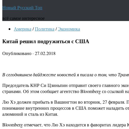
Новый Русский Топ
всё самое интересное
Америка
/
Политика
/
Экономика
Китай решил подружиться с США
Опубликовано
·
27.02.2018
В сегодняшнем дайджесте новостей я писала о том, что Трам
Председатель КНР Си Цзиньпин отправит своего главного эко
странами. Об этом сообщает агентство Bloomberg со ссылкой н
Лю Хэ должен прибыть в Вашингтон во вторник, 27 февраля. П
понимание внутренних процессов в США поможет наладить отн
алюминий и сталь из Китая.
Bloomberg отмечает, что Лю Хэ находится в фаворитах лидера 