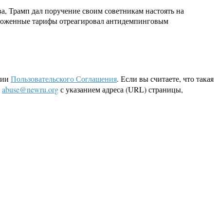
, Трамп дал поручение своим советникам настоять на
аможенные тарифы отреагировал антидемпинговым
ции
Пользовательского Соглашения
. Если вы считаете, что такая
L
abuse@newru.org
с указанием адреса (URL) страницы,