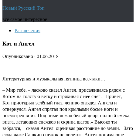
Новый Русский Топ
всё самое интересное
Развлечения
Кот и Ангел
Опубликовано
·
01.06.2018
Литературная и музыкальная пятница все-таки…
– Мир тебе, – ласково сказал Ангел, присаживаясь рядом с
Котом на толстую ветку и стряхивая с неё снег.– Привет, –
Кот приоткрыл зелёный глаз, лениво оглядел Ангела и
отвернулся. Ангел спрятал под крыльями босые ноги и
посмотрел вниз. Под ними лежал белый двор, полный смеха,
визга, летающих снежков и скрипа шагов.– Высоко ты
забрался, – сказал Ангел, оценивая расстояние до земли.– Зато
сюда даже Сашкин снежок не долетит. Ангел понимающе