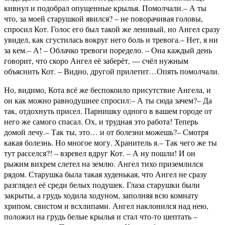
кивнул и подобрал опущенные крылья. Помолчали.– А ты
что, за моей старушкой явился? – не поворачивая головы,
спросил Кот. Голос его был такой же ленивый, но Ангел сразу
увидел, как сгустилась вокруг него боль и тревога.– Нет, я ни
за кем.– А! – Облачко тревоги поредело. – Она каждый день
говорит, что скоро Ангел её заберёт, — счёл нужным
объяснить Кот. – Видно, другой прилетит…Опять помолчали.
Но, видимо, Кота всё же беспокоило присутствие Ангела, и
он как можно равнодушнее спросил:– А ты сюда зачем?– Да
так, отдохнуть присел. Парнишку одного в вашем городе от
него же самого спасал. Ох, и трудная это работа! Теперь
домой лечу.– Так ты, это… и от болезни можешь?– Смотря
какая болезнь. Но многое могу. Хранитель я.– Так чего же ты
тут расселся?! – взревел вдруг Кот. – А ну пошли! И он
рыжим вихрем слетел на землю. Ангел тихо приземлился
рядом. Старушка была такая худенькая, что Ангел не сразу
разглядел её среди белых подушек. Глаза старушки были
закрыты, а грудь ходила ходуном, заполняя всю комнату
хрипом, свистом и всхлипами. Ангел наклонился над нею,
положил на грудь белые крылья и стал что-то шептать –