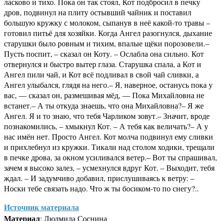
ласково и тихо. Пока он так стоял, Кот подбросил в печку
дров, подвинул на плиту остывший чайник и поставил
большую кружку с молоком, сыпанув в неё какой-то травы –
готовил питьё для хозяйки. Когда Ангел разогнулся, дыхание
старушки было ровным и тихим, впалые щёки порозовели.–
Пусть поспит, – сказал он Коту. – Ослабла она сильно. Кот
отвернулся и быстро вытер глаза. Старушка спала, а Кот и
Ангел пили чай, и Кот всё подливал в свой чай сливки, а
Ангел улыбался, глядя на него.– Я, наверное, останусь пока у
вас, — сказал он, размешивая мёд, — Пока Михайловна не
встанет.– А ты откуда знаешь, что она Михайловна?– Я же
Ангел. Я и то знаю, что тебя Чарликом зовут.– Значит, вроде
познакомились, – хмыкнул Кот. – А тебя как величать?– А у
нас имён нет. Просто Ангел. Кот молча подвинул ему сливки
и прихлебнул из кружки. Тикали над столом ходики, трещали
в печке дрова, за окном усиливался ветер.– Вот ты спрашивал,
зачем я высоко залез, – усмехнулся вдруг Кот. – Выходит, тебя
ждал. – И задумчиво добавил, прислушиваясь к ветру: –
Носки тебе связать надо. Что ж ты босиком-то по снегу?..
Источник материала
Материал
: Людмила Соснина