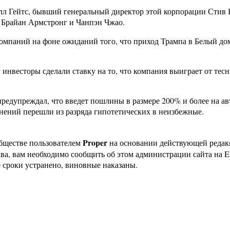
илл Гейтс, бывший генеральный директор этой корпорации Стив 
ж Брайан Армстронг и Чанпэн Чжао.
компаний на фоне ожиданий того, что приход Трампа в Белый д
 инвесторы сделали ставку на то, что компания выиграет от тес
редупреждал, что введет пошлины в размере 200% и более на а
енений перешли из разряда гипотетических в неизбежные.
Proper
бществе пользователем
на основании действующей реда
ава, вам необходимо сообщить об этом администрации сайта на
 сроки устранено, виновные наказаны.