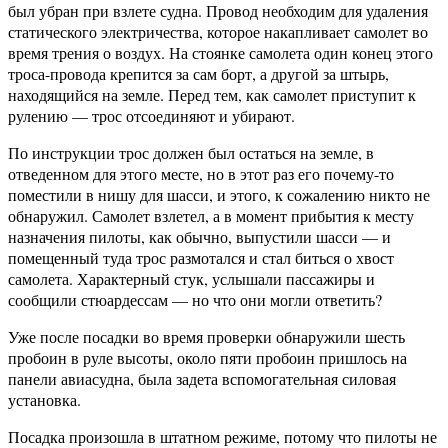
был убран при взлете судна. Провод необходим для удаления
статического электричества, которое накапливает самолет во
время трения о воздух. На стоянке самолета один конец этого
троса-провода крепится за сам борт, а другой за штырь,
находящийся на земле. Перед тем, как самолет приступит к
рулению — трос отсоединяют и убирают.
По инструкции трос должен был остаться на земле, в
отведенном для этого месте, но в этот раз его почему-то
поместили в нишу для шасси, и этого, к сожалению никто не
обнаружил. Самолет взлетел, а в момент прибытия к месту
назначения пилоты, как обычно, выпустили шасси — и
помещенный туда трос размотался и стал биться о хвост
самолета. Характерный стук, услышали пассажиры и
сообщили стюардессам — но что они могли ответить?
Уже после посадки во время проверки обнаружили шесть
пробоин в руле высоты, около пяти пробоин пришлось на
панели авиасудна, была задета вспомогательная силовая
установка.
Посадка произошла в штатном режиме, потому что пилоты не