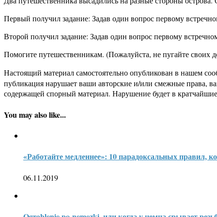
Два путешественника высадились на разные стороны острова.
Первый получил задание: Задав один вопрос первому встречном
Второй получил задание: Задав один вопрос первому встречном
Помогите путешественникам. (Пожалуйста, не пугайте своих 
Настоящий материал самостоятельно опубликован в нашем соо
публикация нарушает ваши авторские и/или смежные права, в
содержащей спорный материал. Нарушение будет в кратчайшие
You may also like...
«Работайте медленнее»: 10 парадоксальных правил, ко
06.11.2019
Ograblenie po-nemezki, или когда у немца срывает резь