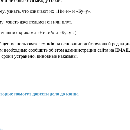
 Они не общаются между собой.
у, узнать, что означают их «Ни–и» и «Бу–у».
у, узнать джентельмен он или плут.
домашних криками «Ни–и!» и «Бу–у!»)
udo
бществе пользователем
на основании действующей редакци
ам необходимо сообщить об этом администрации сайта на EMAI
 сроки устранено, виновные наказаны.
торые помогут довести дело до конца
бу