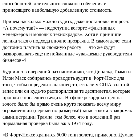
способностей, длительного сложного обучения и
приносящего наибольшую добавленную стоимость.
Причем насколько можно судить, даже постановка вопроса:
«А почему так?» — недоступна когорте «фиктивных
менеджеров и молодых технокрадов». Хотя в принципе
логика такого подхода вполне прозрачна. В самом деле: если
достойно платить за сложную работу — что же будут
разворовывать еще не пойманные «уважаемые руководители
бизнесов»?
Буднично в очередной раз напоминаю, что Дональд Трамп и
Илон Маск собирались проводить аудит в Форт-Нокс для
того, чтобы определить наконец-то, есть ли у США золотой
запас или он куда-то растворился за те десятилетия, которые
прошли с последнего аудита. На фоне рекордных цен на
золото было бы прямо очень круто показать всему миру
огромнейший (первый по размерам!) запас золота в закромах
администрации Трампа, тем более, что в последний раз
нормальная проверка была аж в 1974 году.
«В Форт-Ноксе хранится 5000 тонн золота, примерно. Думаю,