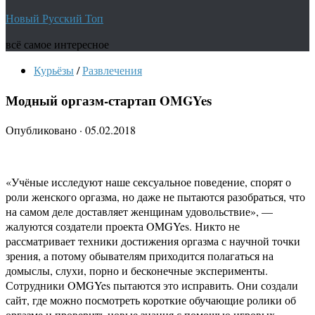
Новый Русский Топ
всё самое интересное
Курьёзы
/
Развлечения
Модный оргазм-стартап OMGYes
Опубликовано
·
05.02.2018
«Учёные исследуют наше сексуальное поведение, спорят о
роли женского оргазма, но даже не пытаются разобраться, что
на самом деле доставляет женщинам удовольствие», —
жалуются создатели проекта OMGYes. Никто не
рассматривает техники достижения оргазма с научной точки
зрения, а потому обывателям приходится полагаться на
домыслы, слухи, порно и бесконечные эксперименты.
Сотрудники OMGYes пытаются это исправить. Они создали
сайт, где можно посмотреть короткие обучающие ролики об
оргазме и проверить новые знания с помощью игровых