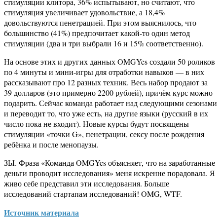
стимуляции клитора, 36% испытывают, но считают, что
стимуляция увеличивает удовольствие, а 18,4%
довольствуются пенетрацией. При этом выяснилось, что
большинство (41%) предпочитает какой-то один метод
стимуляции (два и три выбрали 16 и 15% соответственно).
На основе этих и других данных OMGYes создали 50 роликов
по 4 минуты и мини-игры для отработки навыков — в них
рассказывают про 12 разных техник. Весь набор продают за
39 долларов (это примерно 2200 рублей), причём курс можно
подарить. Сейчас команда работает над следующими сезонами
и переводит то, что уже есть, на другие языки (русский в их
число пока не входит). Новые курсы будут посвящены
стимуляции «точки G», пенетрации, сексу после рождения
ребёнка и после менопаузы.
ЗЫ. Фраза «Команда OMGYes объясняет, что на заработанные
деньги проводит исследования» меня искренне порадовала. Я
живо себе представил эти исследования. Больше
исследований стартапам исследований! OMG, WTF.
Источник материала