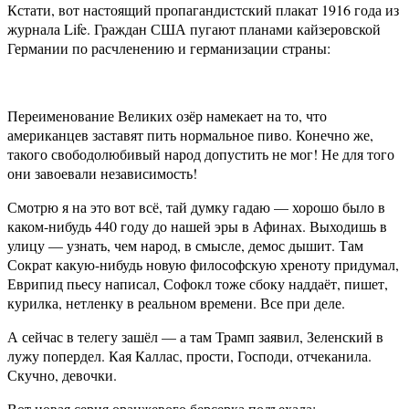
Кстати, вот настоящий пропагандистский плакат 1916 года из
журнала Life. Граждан США пугают планами кайзеровской
Германии по расчленению и германизации страны:
Переименование Великих озёр намекает на то, что
американцев заставят пить нормальное пиво. Конечно же,
такого свободолюбивый народ допустить не мог! Не для того
они завоевали независимость!
Смотрю я на это вот всё, тай думку гадаю — хорошо было в
каком-нибудь 440 году до нашей эры в Афинах. Выходишь в
улицу — узнать, чем народ, в смысле, демос дышит. Там
Сократ какую-нибудь новую философскую хреноту придумал,
Еврипид пьесу написал, Софокл тоже сбоку наддаёт, пишет,
курилка, нетленку в реальном времени. Все при деле.
А сейчас в телегу зашёл — а там Трамп заявил, Зеленский в
лужу попердел. Кая Каллас, прости, Господи, отчеканила.
Скучно, девочки.
Вот новая серия оранжевого берсерка подъехала: