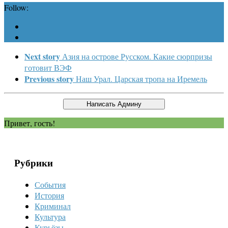
Follow:
Next story
Азия на острове Русском. Какие сюрпризы
готовит ВЭФ
Previous story
Наш Урал. ​​Царская тропа на Иремель
Привет, гость!
Рубрики
События
История
Криминал
Культура
Курьёзы