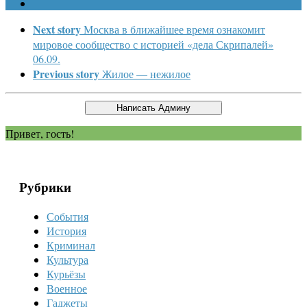
Next story
Москва в ближайшее время ознакомит
мировое сообщество с историей «дела Скрипалей»
06.09.
Previous story
Жилое — нежилое
Привет, гость!
Рубрики
События
История
Криминал
Культура
Курьёзы
Военное
Гаджеты