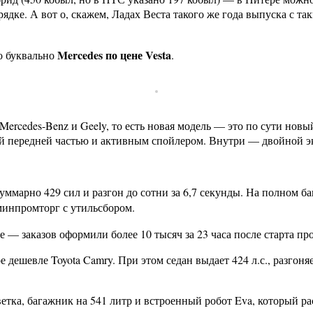
орядке. А вот о, скажем, Ладах Веста такого же года выпуска с т
Mercedes по цене Vesta
о буквально
.
 Mercedes-Benz и Geely, то есть новая модель — это по сути нов
 передней частью и активным спойлером. Внутри — двойной экр
марно 429 сил и разгон до сотни за 6,7 секунды. На полном бак
 минпромторг с утильсбором.
е — заказов оформили более 10 тысяч за 23 часа после старта пр
е дешевле Toyota Camry. При этом седан выдает 424 л.с., разгоня
ветка, багажник на 541 литр и встроенный робот Eva, который р