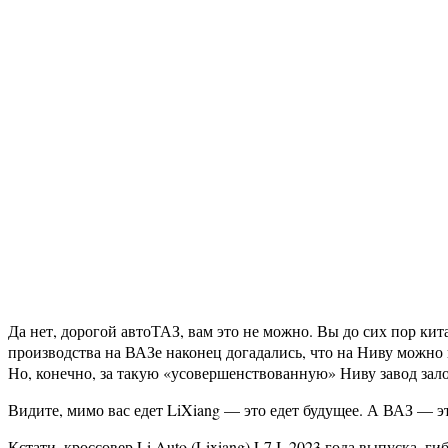
Да нет, дорогой автоТАЗ, вам это не можно. Вы до сих пор кит
производства на ВАЗе наконец догадались, что на Ниву можно 
Но, конечно, за такую «усовершенствованную» Ниву завод зало
Видите, мимо вас едет LiXiang — это едет будущее. А ВАЗ — э
Кстати, кроссовер Li Auto (Lixiang) L7 I, 2023 года выпуска,