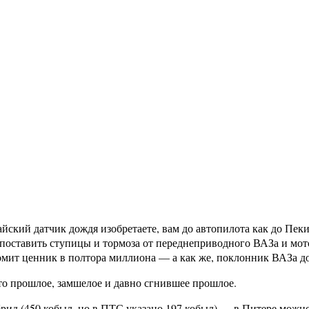
айский датчик дождя изобретаете, вам до автопилота как до Пеки
поставить ступицы и тормоза от переднеприводного ВАЗа и мотор
мит ценник в полтора миллиона — а как же, поклонник ВАЗа долж
то прошлое, замшелое и давно сгнившее прошлое.
 гибрид (450 кобыл, но в ПТС указано 197 кобыл) — в Питере мож