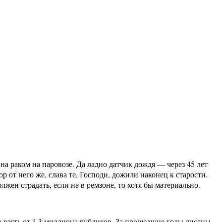
на раком на паровозе. Да ладно датчик дождя — через 45 лет
 от него же, слава те, Господи, дожили наконец к старости.
ен страдать, если не в ремзоне, то хотя бы материально.
но взять от 4.3 миллиона рубликов. За прошедшие годы лисяны