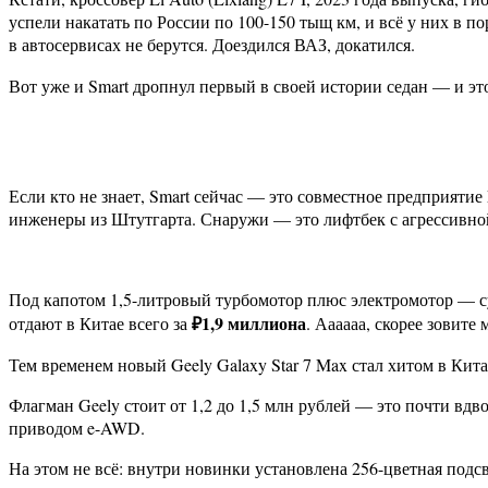
успели накатать по России по 100-150 тыщ км, и всё у них в п
в автосервисах не берутся. Доездился ВАЗ, докатился.
Вот уже и Smart дропнул первый в своей истории седан — и эт
Если кто не знает, Smart сейчас — это совместное предприятие
инженеры из Штутгарта. Снаружи — это лифтбек с агрессивной
Под капотом 1,5-литровый турбомотор плюс электромотор — сум
₽1,9 миллиона
отдают в Китае всего за
. Аааааа, скорее зовите
Тем временем новый Geely Galaxy Star 7 Max стал хитом в Кита
Флагман Geely стоит от 1,2 до 1,5 млн рублей — это почти вдво
приводом e-AWD.
На этом не всё: внутри новинки установлена 256-цветная подс