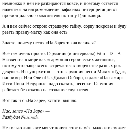
немножко в ней не разбираются вовсе, и поэтому остается
надеяться на нагромождение пафосных интерпретаций от
провинциального мыслителя по типу Гришковца.
А я вам сейчас открою страшную тайну, сорву покровы и буду
резать правду-матку как она есть.
Знаете, почему песня «На Заре» такая великая?
Всё там очень просто. Гармония (и интервалы) F#m – D – A –
E известна в мире как «гармония героических женщин»,
потому что чаще всего встречается в творчестве разных рок-
девушек. Из суперхитов — это гармония песни Михея «Туда»,
например. Или One of Us Джоан Осборн, и даже «Пассажир»
Игги Попа. Недурные, надо сказать, песенки. Гармония
работает безотказно на сознание слушателя.
Вот так и с «На Заре», кстати, вышло.
Нас, запев «На Заре» —
Разбудил Nazareth.
Не только лишь все могут понять этот намёк, мало кто сможет