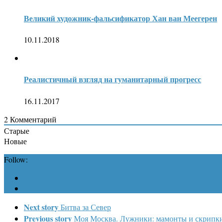
Великий художник-фальсификатор Хан ван Меегерен
10.11.2018
Реалистичный взгляд на гуманитарный прогресс
16.11.2017
2
Комментарий
Старые
Новые
Follow:
Next story
Битва за Север
Previous story
Моя Москва. Лужники: мамонты и скрипк