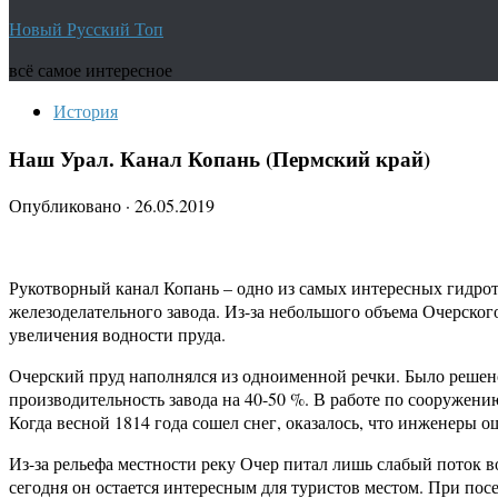
Новый Русский Топ
всё самое интересное
История
Наш Урал. Канал Копань (Пермский край)
Опубликовано
·
26.05.2019
Рукотворный канал Копань – одно из самых интересных гидрот
железоделательного завода. Из-за небольшого объема Очерско
увеличения водности пруда.
Очерский пруд наполнялся из одноименной речки. Было решено
производительность завода на 40-50 %. В работе по сооружени
Когда весной 1814 года сошел снег, оказалось, что инженеры о
Из-за рельефа местности реку Очер питал лишь слабый поток в
сегодня он остается интересным для туристов местом. При по