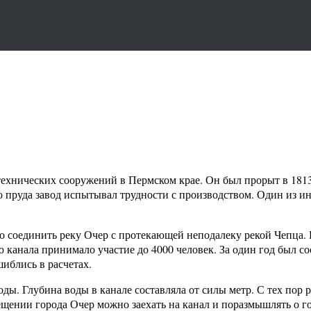
ехнических сооружений в Пермском крае. Он был прорыт в 1813
го пруда завод испытывал трудности с производством. Один из 
 соединить реку Очер с протекающей неподалеку рекой Чепца. 
ю канала принимало участие до 4000 человек. За один год был 
шиблись в расчетах.
оды. Глубина воды в канале составляла от силы метр. С тех пор
сещении города Очер можно заехать на канал и поразмышлять о 