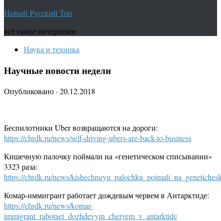
Новый Русский Топ
всё самое интересное
Наука и техника
Научные новости недели
Опубликовано
·
20.12.2018
Беспилотники Uber возвращаются на дороги:
https://chrdk.ru/news/self-driving-ubers-are-back-to-business
Кишечную палочку поймали на «генетическом списывании»
3323 раза:
https://chrdk.ru/news/kishechnuyu_palochku_poimali_na_genetiche
Комар-иммигрант работает дождевым червем в Антарктиде:
https://chrdk.ru/news/komar-
immigrant_rabotaet_dozhdevym_chervem_v_antarktide