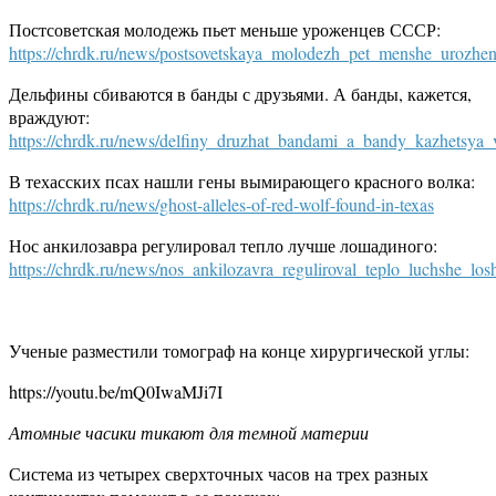
Постсоветская молодежь пьет меньше уроженцев СССР:
https://chrdk.ru/news/postsovetskaya_molodezh_pet_menshe_urozhen
Дельфины сбиваются в банды с друзьями. А банды, кажется,
враждуют:
https://chrdk.ru/news/delfiny_druzhat_bandami_a_bandy_kazhetsya_
В техасских псах нашли гены вымирающего красного волка:
https://chrdk.ru/news/ghost-alleles-of-red-wolf-found-in-texas
Нос анкилозавра регулировал тепло лучше лошадиного:
https://chrdk.ru/news/nos_ankilozavra_reguliroval_teplo_luchshe_lo
Ученые разместили томограф на конце хирургической углы:
https://youtu.be/mQ0IwaMJi7I
Атомные часики тикают для темной материи
Система из четырех сверхточных часов на трех разных