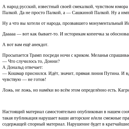
А народ русский, известный своей смекалкой, чувством юмора
Палкой. Да не просто Палкой, а — Сашкиной Палкой. Ну а им
Ну а что вы хотели от народа, прозвавшего монументальный 
Дааааа — вот как бывает-то. И историкам копеечка за обоснова
А вот вам ещё анекдот.
Просыпается Трамп посреди ночи с криком. Меланья спрашива
— Что случилось то, Донни?
А Дональд отвечает:
— Кошмар приснился. Идёт, значит, прямая линия Путина. И вд
чувствую — не готов!
Ложь, не ложь, но намёки во всём этом определённо есть. Каг
Настоящий материал самостоятельно опубликован в нашем соо
такая публикация нарушает ваши авторские и/или смежные пр
содержащей спорный материал. Нарушение будет в кратчайшие