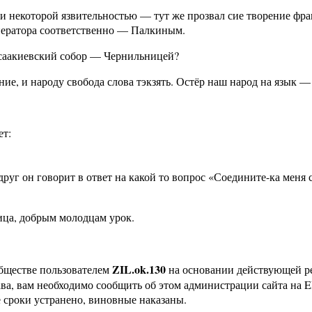
 и некоторой язвительностью — тут же прозвал сие творение ф
ператора соответственно — Палкиным.
Исаакиевский собор — Чернильницей?
ние, и народу свобода слова тэкзять. Остёр наш народ на язык —
ет:
руг он говорит в ответ на какой то вопрос «Соедините-ка меня
рица, добрым молодцам урок.
ZIL.ok.130
бществе пользователем
на основании действующей 
ава, вам необходимо сообщить об этом администрации сайта на
 сроки устранено, виновные наказаны.