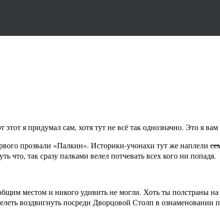
т этот я придумал сам, хотя тут не всё так однозначно. Это я в
Первого прозвали «Палкин». Историки-учонахи тут же наплели
се
ь что, так сразу палками велел потчевать всех кого ни попадя.
 общим местом и никого удивить не могли. Хоть ты полстраны н
елеть воздвигнуть посреди Дворцовой Столп в ознаменовании п