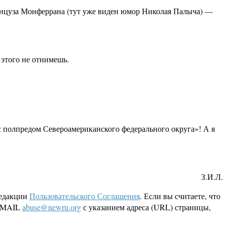
ранцуза Монферрана (тут уже виден юмор Николая Палыча) —
 этого не отнимешь.
 с полпредом Североамериканского федерального округа»! А я
З.И.Л.
редакции
Пользовательского Соглашения
. Если вы считаете, что
 EMAIL
abuse@newru.org
с указанием адреса (URL) страницы,