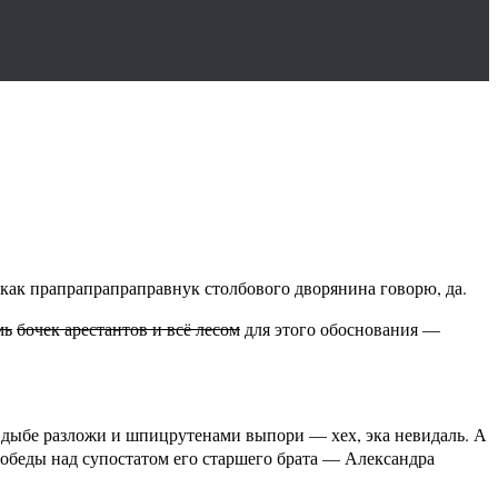
ам как прапрапрапраправнук столбового дворянина говорю, да.
мь
бочек арестантов и всё лесом
для этого обоснования —
а дыбе разложи и шпицрутенами выпори — хех, эка невидаль. А
обеды над супостатом его старшего брата — Александра