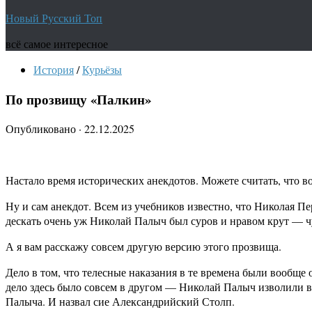
Новый Русский Топ
всё самое интересное
История
/
Курьёзы
По прозвищу «Палкин»
Опубликовано
·
22.12.2025
Настало время исторических анекдотов. Можете считать, что во
Ну и сам анекдот. Всем из учебников известно, что Николая 
дескать очень уж Николай Палыч был суров и нравом крут — чут
А я вам расскажу совсем другую версию этого прозвища.
Дело в том, что телесные наказания в те времена были вообще
дело здесь было совсем в другом — Николай Палыч изволили в
Палыча. И назвал сие Александрийский Столп.