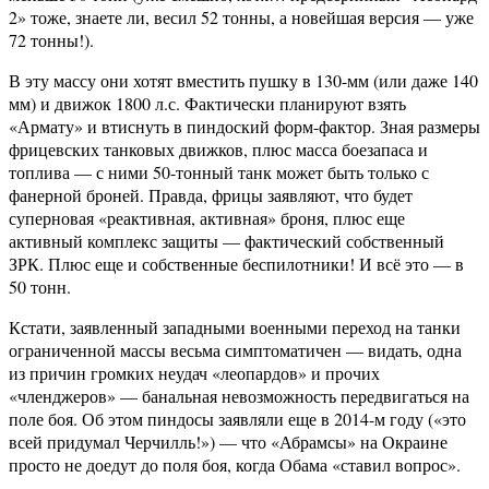
2» тоже, знаете ли, весил 52 тонны, а новейшая версия — уже
72 тонны!).
В эту массу они хотят вместить пушку в 130-мм (или даже 140
мм) и движок 1800 л.с. Фактически планируют взять
«Армату» и втиснуть в пиндоский форм-фактор. Зная размеры
фрицевских танковых движков, плюс масса боезапаса и
топлива — с ними 50-тонный танк может быть только с
фанерной броней. Правда, фрицы заявляют, что будет
суперновая «реактивная, активная» броня, плюс еще
активный комплекс защиты — фактический собственный
ЗРК. Плюс еще и собственные беспилотники! И всё это — в
50 тонн.
Кстати, заявленный западными военными переход на танки
ограниченной массы весьма симптоматичен — видать, одна
из причин громких неудач «леопардов» и прочих
«членджеров» — банальная невозможность передвигаться на
поле боя. Об этом пиндосы заявляли еще в 2014-м году («это
всей придумал Черчилль!») — что «Абрамсы» на Окраине
просто не доедут до поля боя, когда Обама «ставил вопрос».