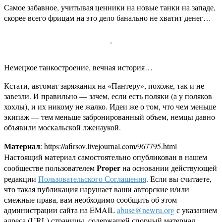
Самое забавное, учитывая ценники на новые танки на западе,
скорее всего фрицам на это дело банально не хватит денег…
Немецкое танкостроение, вечная история…
Кстати, автомат заряжания на «Пантеру», похоже, так и не
завезли. И правильно — зачем, если есть поляки (а у поляков
хохлы), и их никому не жалко. Идеи же о том, что чем меньше
экипаж — тем меньше забронированный объем, немцы давно
объявили москальской лженаукой.
Материал
: https://afirsov.livejournal.com/967795.html
Настоящий материал самостоятельно опубликован в нашем
Proper
сообществе пользователем
на основании действующей
редакции
Пользовательского Соглашения
. Если вы считаете,
что такая публикация нарушает ваши авторские и/или
смежные права, вам необходимо сообщить об этом
администрации сайта на EMAIL
abuse@newru.org
с указанием
адреса (URL) страницы, содержащей спорный материал.