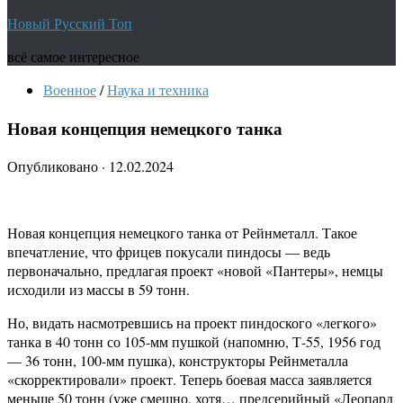
Новый Русский Топ
всё самое интересное
Военное
/
Наука и техника
Новая концепция немецкого танка
Опубликовано
·
12.02.2024
Новая концепция немецкого танка от Рейнметалл. Такое
впечатление, что фрицев покусали пиндосы — ведь
первоначально, предлагая проект «новой «Пантеры», немцы
исходили из массы в 59 тонн.
Но, видать насмотревшись на проект пиндоского «легкого»
танка в 40 тонн со 105-мм пушкой (напомню, Т-55, 1956 год
— 36 тонн, 100-мм пушка), конструкторы Рейнметалла
«скорректировали» проект. Теперь боевая масса заявляется
меньше 50 тонн (уже смешно, хотя… предсерийный «Леопард