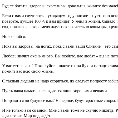
Будьте богаты, здоровы, счастливы, довольны, живите без мал
Если с вами случилось в уходящем году плохое – пусть оно вск
поверьте, лучшее 100 % к вам придёт. У меня в жизни, бывало, 
год, полагая – вскоре меня ждут исключительно кошмары, круш
Но я ошибся.
Пока вы здоровы, на ногах, пока с вами ваши близкие – это сам
Любовь значит очень много. Вы любите, вас любят – вы не поте
У вас есть враги? Пожалуйста, шлите их на йух, и не зациклива
помнят вас всю свою жизнь.
С такими людьми не надо ссориться, их следует попросту забыв
Пусть ваша память наслаждается лишь хорошими вещами.
Понравится ли будущее вам? Наверное, будут яростные споры. Н
И не только вам со мной. Мне с вами тоже не скучно никогда. 
– да пофиг. Мир подождёт.