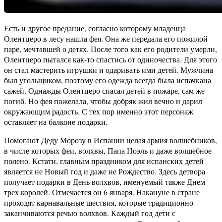
Есть и другое предание, согласно которому младенца
Олентцеро в лесу нашла фея. Она же передала его пожилой
паре, мечтавшей о детях. После того как его родители умерли,
Олентцеро пытался как-то спастись от одиночества. Для этого
он стал мастерить игрушки и одаривать ими детей. Мужчина
был угольщиком, поэтому его одежда всегда была испачкана
сажей. Однажды Олентцеро спасал детей в пожаре, сам же
погиб. Но фея пожелала, чтобы добряк жил вечно и дарил
окружающим радость. С тех пор именно этот персонаж
оставляет на балконе подарки.
Помогают Деду Морозу в Испании целая армия волшебников,
в числе которых феи, волхвы, Папа Ноэль и даже волшебное
полено. Кстати, главным праздником для испанских детей
является не Новый год и даже не Рождество. Здесь детвора
получает подарки в День волхвов, именуемый также Днем
трех королей. Отмечается он 6 января. Накануне в стране
проходят карнавальные шествия, которые традиционно
заканчиваются речью волхвов. Каждый год дети с